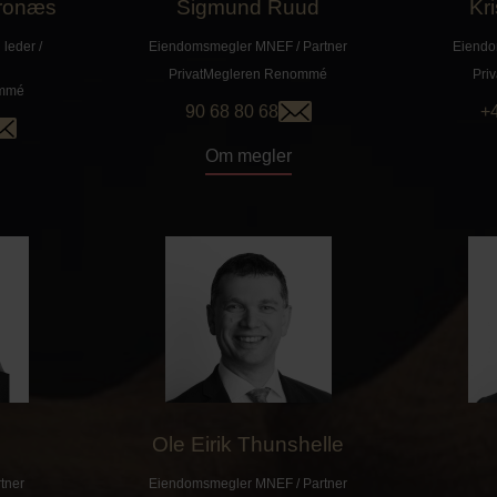
hronæs
Sigmund Ruud
Kr
leder /
Eiendomsmegler MNEF / Partner
Eiendo
PrivatMegleren
Renommé
Pri
mmé
90 68 80 68
+
Om megler
n
Ole Eirik Thunshelle
tner
Eiendomsmegler MNEF / Partner