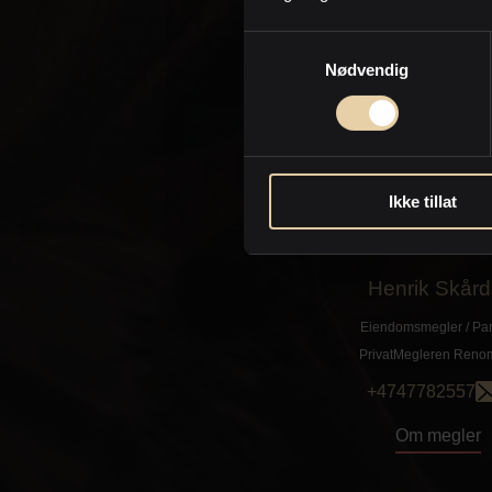
Om megler
Samtykkevalg
Nødvendig
Ikke tillat
Henrik Skård
Eiendomsmegler / Par
PrivatMegleren
Reno
+4747782557
Om megler