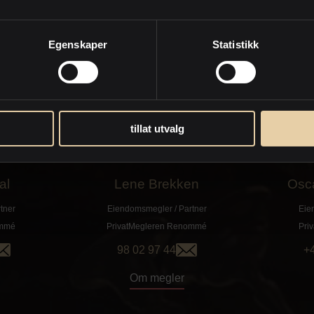
Om megler
Egenskaper
Statistikk
tillat utvalg
al
Lene Brekken
Osc
tner
Eiendomsmegler / Partner
Eie
mmé
PrivatMegleren
Renommé
Pri
98 02 97 44
+
Om megler