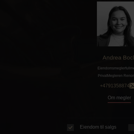
Andrea Boc
Eiendomsmeglerfullme
PrivatMegleren
Reno
+4791358874
Om megler
Eiendom til salgs