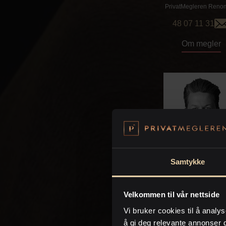
PrivatMegleren
Reno
48 07 11 31
Om megler
Samtykke
Stian Breda-R
Eiendomsmegler / Par
Velkommen til vår nettside
PrivatMegleren
Reno
Vi bruker cookies til å analys
+4797737796
å gi deg relevante annonser 