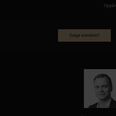
Opplev
Selge eiendom?