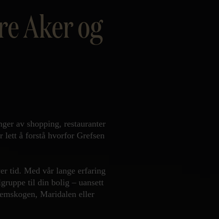
re Aker og
Kontor og megler
Digital boligannonsering
Styling og klargjøring
Kjøpsmegling
nger av shopping, restauranter
Stillinger
 lett å forstå hvorfor Grefsen
Om oss
r tid. Med vår lange erfaring
gruppe til din bolig – uansett
olemskogen, Maridalen eller