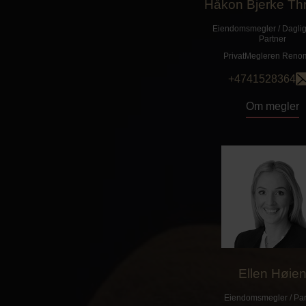
Håkon Bjerke T
Eiendomsmegler / Daglig 
Partner
PrivatMegleren
Reno
+4741528364
Om megler
Ellen Høie
Eiendomsmegler / Par