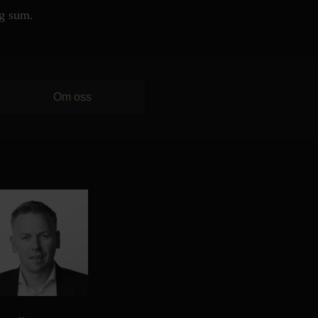
Personvern
ig sum.
Om oss