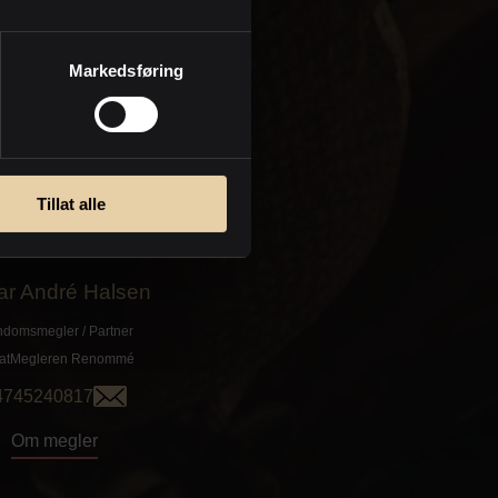
Om megler
Markedsføring
Tillat alle
ar André Halsen
ndomsmegler / Partner
vatMegleren
Renommé
4745240817
Om megler