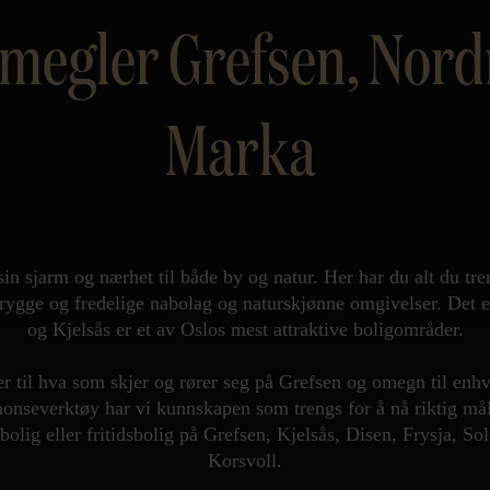
egler Grefsen, Nord
Marka
sin sjarm og nærhet til både by og natur. Her har du alt du tre
trygge og fredelige nabolag og naturskjønne omgivelser. Det er
og Kjelsås er et av Oslos mest attraktive boligområder.
 til hva som skjer og rører seg på Grefsen og omegn til enhve
nonseverktøy har vi kunnskapen som trengs for å nå riktig mål
ebolig eller fritidsbolig på Grefsen, Kjelsås, Disen, Frysja, S
Korsvoll.