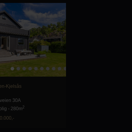
en-Kjelsås
veien 30A
2
lig
-
280m
0.000
,-