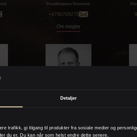
mmé
PrivatMegleren
Renommé
Pri
+4790769275
9
Om megler
Detaljer
uud
Pål Bråten
Victo
tner
Fagansvarlig / Jurist
mmé
PrivatMegleren
Renommé
Pri
ere trafikk, gi tilgang til produkter fra sosiale medier og personli
93 05 40 64
+
der du er. Du kan når som helst endre dette senere.