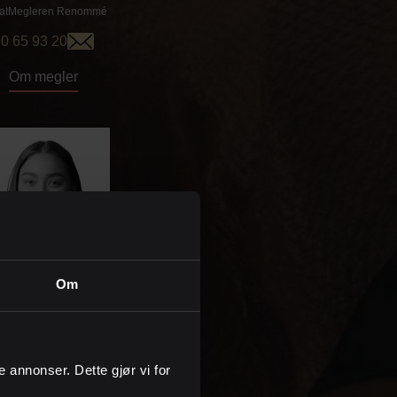
vatMegleren
Renommé
0 65 93 20
Om megler
Om
ria Nilsen Carroza
Eiendomsmegler
vatMegleren
Renommé
ge annonser. Dette gjør vi for
4747669331