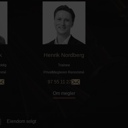
k
Henrik Nordberg
ktig
Trainee
mmé
PrivatMegleren
Renommé
97 55 11 27
Om megler
Eiendom solgt