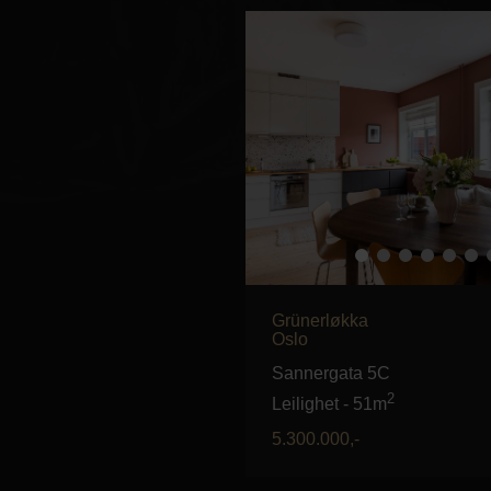
Grünerløkka
Oslo
Sannergata 5C
2
Leilighet
-
51m
5.300.000
,-