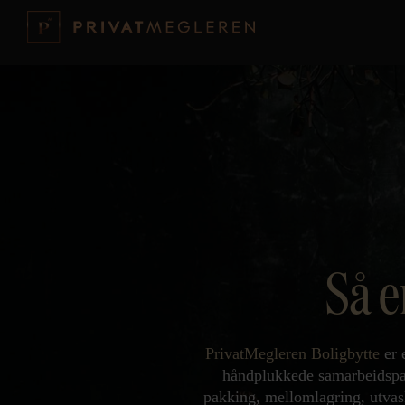
Så e
PrivatMegleren Boligbytte
er 
håndplukkede samarbeidspart
pakking, mellomlagring, utvask