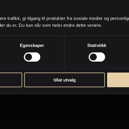
som utgjør den store
Vi kan rydde, pakke o
etter bort møbler og
av gammelt og inn i
ere trafikk, gi tilgang til produkter fra sosiale medier og personli
til både visning og
lagring mens du e
der du er. Du kan når som helst endre dette senere.
lse.
Flytteprosessen
Egenskaper
Statistikk
lper deg gjennom hele flytteprosessen. Så enkelt skal de være å 
tillat utvalg