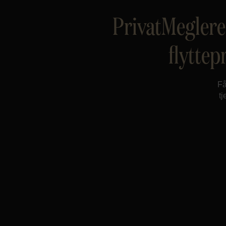
PrivatMegleren
flyttep
Få
t