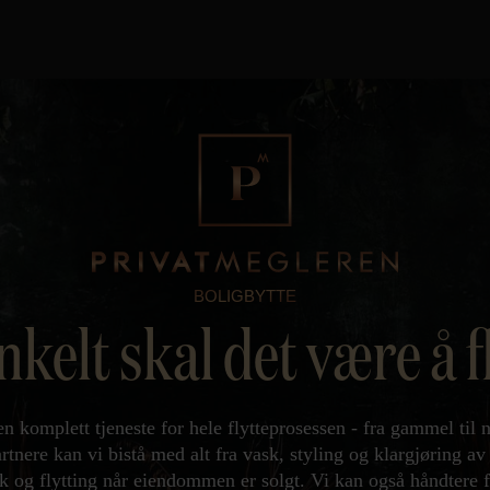
BOLIGBYTTE
nkelt skal det være å f
en komplett tjeneste for hele flytteprosessen - fra gammel t
nere kan vi bistå med alt fra vask, styling og klargjøring av
 og flytting når eiendommen er solgt. Vi kan også håndtere f