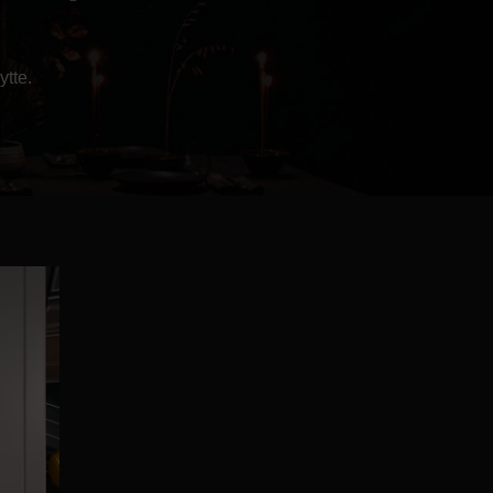
Kontor og megler
ytte.
Digital boligannonsering
Styling og klargjøring
Kjøpsmegling
Stillinger
Om oss