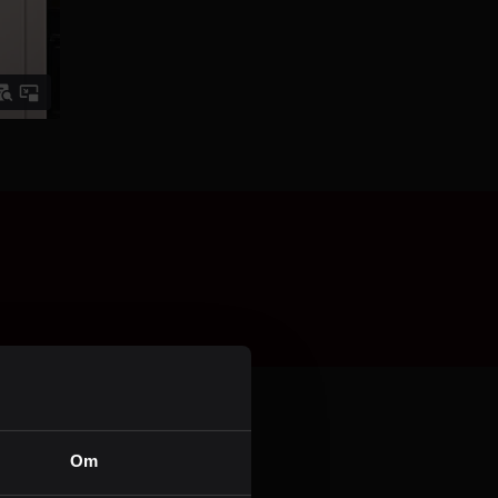
Personvern
 og flytting
Om