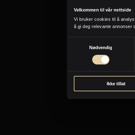
Det er de små detaljene 
Velkommen til vår nettside
forskjellen. Vi vasker, s
Vi bruker cookies til å analys
klargjør eiendommen din 
å gi deg relevante annonser 
overtake
Samtykkevalg
Nødvendig
Vi hje
Ikke tillat