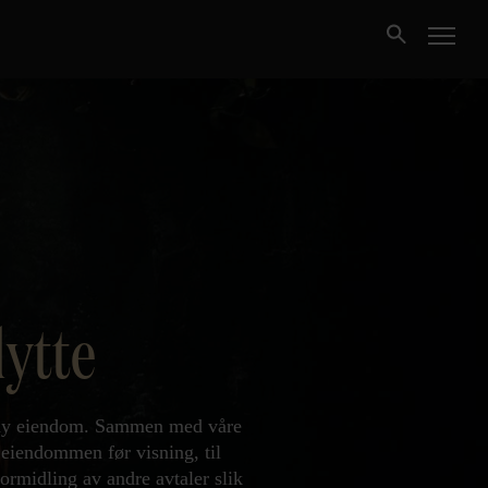
Kjøpe
Selge
Nybygg
lytte
Næring
Fritidseiendom
il ny eiendom. Sammen med våre
Finansiering
 eiendommen før visning, til
ormidling av andre avtaler slik