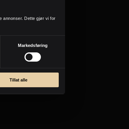
g flytte alle tingene dine ut
 nytt. Vi hjelper også med
ge annonser. Dette gjør vi for
r mellom to eiendommer.
Markedsføring
flytte.
Tillat alle