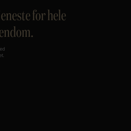
eneste for hele
eiendom.
Med
t.