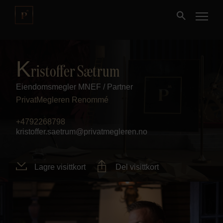
Kjøpe
K
ristoffer Sætrum
Eiendomsmegler MNEF / Partner
Selge
PrivatMegleren
Renommé
Nybygg
+4792268798
kristoffer.saetrum@privatmegleren.no
Næring
Lagre visittkort
Del visittkort
Fritidseiendom
Finansiering