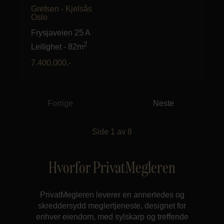
Grefsen - Kjelsås
Oslo
Frysjaveien 25 A
2
Leilighet
-
82m
7.400.000
,-
Forrige
Neste
Side
1
av
8
Hvorfor PrivatMegleren
PrivatMegleren leverer en annerledes og
skreddersydd meglertjeneste, designet for
enhver eiendom, med sylskarp og treffende