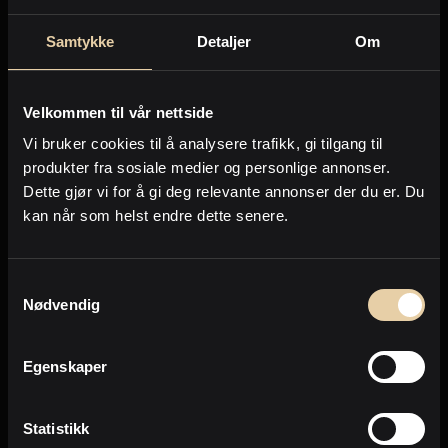
Samtykke
Detaljer
Om
Velkommen til vår nettside
Vi bruker cookies til å analysere trafikk, gi tilgang til
produkter fra sosiale medier og personlige annonser.
Grefsen - Kjelsås
Dette gjør vi for å gi deg relevante annonser der du er. Du
Oslo
kan når som helst endre dette senere.
Bråtenalléen 5
2
Enebolig
-
297m
Samtykkevalg
22.500.000
,-
Nødvendig
Egenskaper
Forrige
Neste
Side
1
av
123
Statistikk