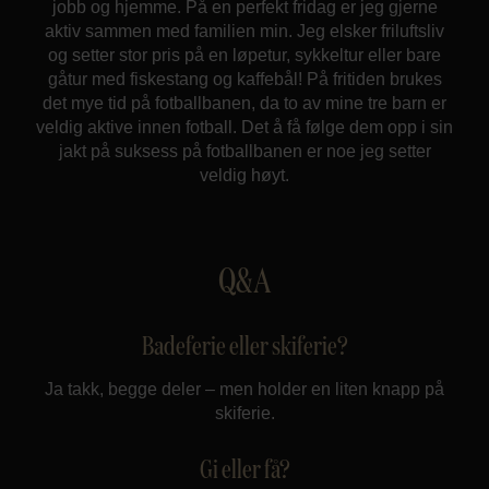
jobb og hjemme. På en perfekt fridag er jeg gjerne
aktiv sammen med familien min. Jeg elsker friluftsliv
og setter stor pris på en løpetur, sykkeltur eller bare
gåtur med fiskestang og kaffebål! På fritiden brukes
det mye tid på fotballbanen, da to av mine tre barn er
veldig aktive innen fotball. Det å få følge dem opp i sin
jakt på suksess på fotballbanen er noe jeg setter
veldig høyt.
Q&A
Badeferie eller skiferie?
Ja takk, begge deler – men holder en liten knapp på
skiferie.
Gi eller få?