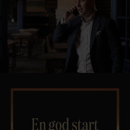
Kontor og megler
Digital boligannonsering
Styling og klargjøring
Kjøpsmegling
Stillinger
Om oss