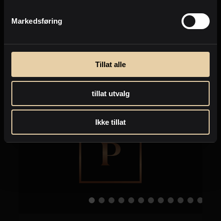
Markedsføring
Eiendommer jeg selger nå
Tillat alle
Dette er noen av de eiendommene jeg for
tiden jobber med å omsette.
tillat utvalg
Ikke tillat