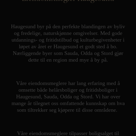
Kontor og megler
Digital boligannonsering
Haugesund byr på den perfekte blandingen av byliv
og fredelige, naturskjønne omgivelser. Med gode
utdannings- og fritidstilbud og kulturbegivenheter i
Styling og klargjøring
løpet av året er Haugesund et godt sted å bo.
Nærliggende byer som Sauda, Odda og Stord gjør
dette til en region med mye å by på.
Kjøpsmegling
Stillinger
Våre eiendomsmeglere har lang erfaring med å
omsette både helårsboliger og fritidsboliger i
Om oss
Haugesund, Sauda, Odda og Stord. Vi har over
mange år tilegnet oss omfattende kunnskap om hva
som tiltrekker seg kjøpere til disse områdene.
Våre eiendomsmeglere tilpasser boligsalget til