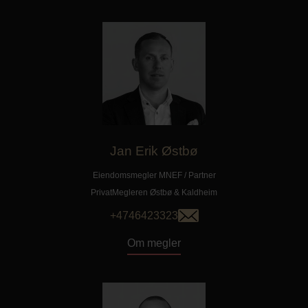
Jan Erik Østbø
Eiendomsmegler MNEF / Partner
PrivatMegleren
Østbø & Kaldheim
+4746423323
Om megler