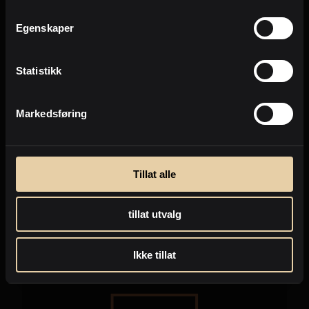
Egenskaper
Statistikk
Markedsføring
Rogaland
Tillat alle
Austmannavegen 5 B
2
Leilighet
-
68m
tillat utvalg
2.300.000
,-
Ikke tillat