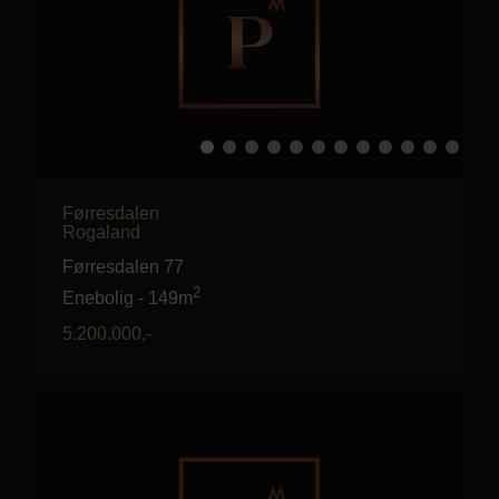
Førresdalen
Rogaland
Førresdalen 77
2
Enebolig
-
149m
5.200.000
,-