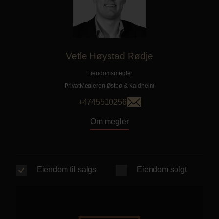
Vetle Høystad Rødje
Eiendomsmegler
PrivatMegleren
Østbø & Kaldheim
+4745510256
Om megler
Eiendom til salgs
Eiendom solgt