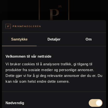
Samtykke
Detaljer
Om
Solvang
Rogaland
Velkommen til vår nettside
Kon-Tikivegen 19
Vi bruker cookies til å analysere trafikk, gi tilgang til
2
produkter fra sosiale medier og personlige annonser.
Enebolig
-
208m
Dette gjør vi for å gi deg relevante annonser der du er. Du
5.900.000
,-
kan når som helst endre dette senere.
Samtykkevalg
Nødvendig