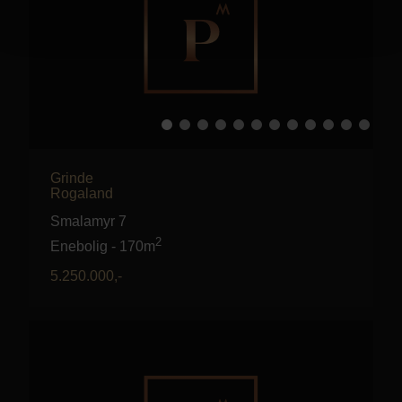
Grinde
Rogaland
Smalamyr 7
2
Enebolig
-
170m
5.250.000
,-