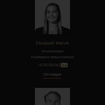
Elisabeth Marvik
Eiendomsmegler
PrivatMegleren
Østbø & Kaldheim
+4792285381
Om megler