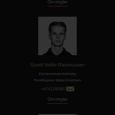
Om megler
Sivert Velde Rasmussen
Eiendomsmeglerfullmektig
PrivatMegleren
Østbø & Kaldheim
+4741290907
Om megler