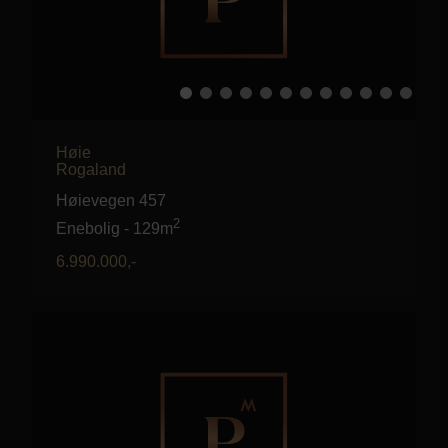
Høie
Rogaland
Høievegen 457
2
Enebolig
-
129m
6.990.000
,-