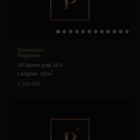
Skåredalen
Rogaland
Alf Skares gate 19 A
2
Leilighet
-
65m
2.790.000
,-