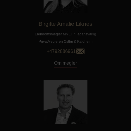
Birgitte Amalie Liknes
Eiendomsmegler MNEF / Fagansvarlig
PrivatMegleren
Østbø & Kaldheim
+4792886961
Om megler