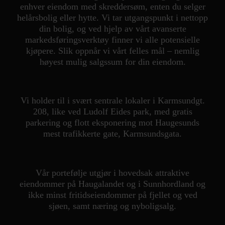
enhver eiendom med skreddersøm, enten du selger
Personvern
helårsbolig eller hytte. Vi tar utgangspunkt i nettopp
din bolig, og ved hjelp av vårt avanserte
markedsføringsverktøy finner vi alle potensielle
kjøpere. Slik oppnår vi vårt felles mål – nemlig
høyest mulig salgssum for din eiendom.
Vi holder til i svært sentrale lokaler i Karmsundgt.
208, like ved Ludolf Eides park, med gratis
parkering og flott eksponering mot Haugesunds
mest trafikkerte gate, Karmsundsgata.
Vår portefølje utgjør i hovedsak attraktive
eiendommer på Haugalandet og i Sunnhordland og
ikke minst fritidseiendommer på fjellet og ved
sjøen, samt næring og nyboligsalg.