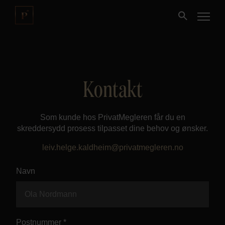
Kjøpe
Kontakt
Selge
Som kunde hos PrivatMegleren får du en
Nybygg
skreddersydd prosess tilpasset dine behov og ønsker.
leiv.helge.kaldheim@privatmegleren.no
Næring
Navn
Fritidseiendom
Finansiering
Postnummer *