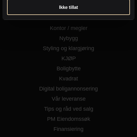
Ikke tillat
Kjøpe eiendom
Fritidseiendom
Kontor / megler
Nybygg
Styling og klargjøring
KJØP
Boligbytte
Kvadrat
Digital boligannonsering
Vår leveranse
Tips og råd ved salg
PM Eiendomssøk
Finansiering