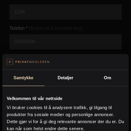
Kontor og megler
Digital boligannonsering
Telefon *
(Brukes til å kontakte deg)
Styling og klargjøring
Kjøpsmegling
E-post *
(Brukes til å kontakte deg)
Stillinger
Samtykke
Detaljer
Om
Beskjed *
Om oss
Velkommen til vår nettside
Vi bruker cookies til å analysere trafikk, gi tilgang til
produkter fra sosiale medier og personlige annonser.
Dette gjør vi for å gi deg relevante annonser der du er. Du
kan når som helst endre dette senere.