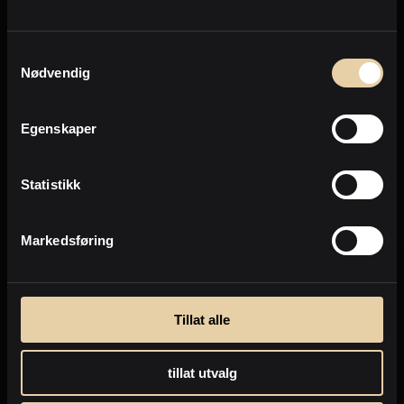
Personvern
Samtykkevalg
Nødvendig
Send
Egenskaper
Personvernpolicy
Statistikk
Markedsføring
Tillat alle
tillat utvalg
Selge eiendom