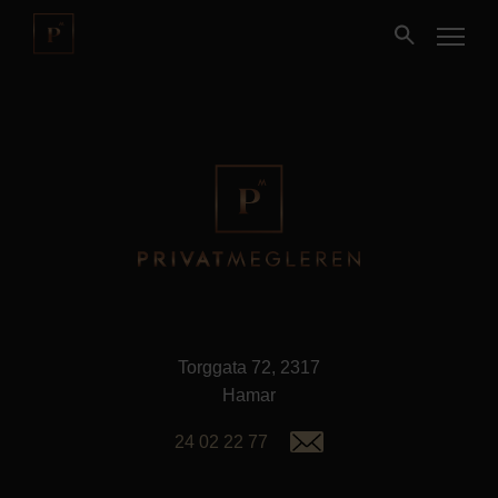
Kjøpe
Selge
Nybygg
Næring
Torggata 72, 2317
Fritidseiendom
Hamar
24 02 22 77
Finansiering