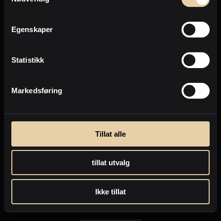
Egenskaper
Statistikk
Markedsføring
Innlandet
Tillat alle
Just Brochs gate 12 A
2
Leilighet
-
23m
tillat utvalg
1.250.000
,-
Ikke tillat