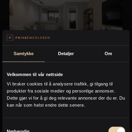
Samtykke
Detaljer
Om
Innlandet
Velkommen til vår nettside
Børstadalleen 21 C
Vi bruker cookies til å analysere trafikk, gi tilgang til
2
produkter fra sosiale medier og personlige annonser.
Leilighet
-
63m
Dette gjør vi for å gi deg relevante annonser der du er. Du
2.450.000
,-
kan når som helst endre dette senere.
Samtykkevalg
Nødvendig