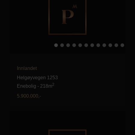
Innlandet
Helgøyvegen 1253
2
Enebolig
-
218m
5.900.000
,-