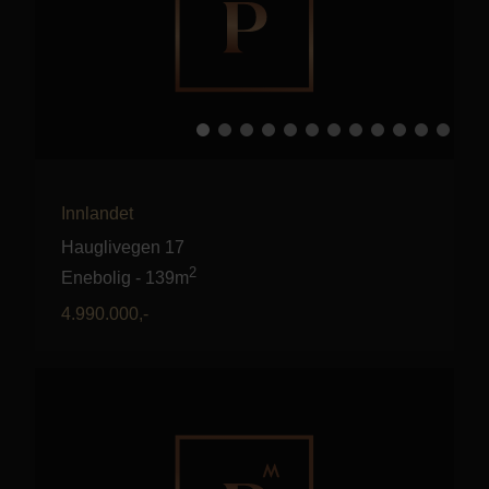
Innlandet
Hauglivegen 17
2
Enebolig
-
139m
4.990.000
,-