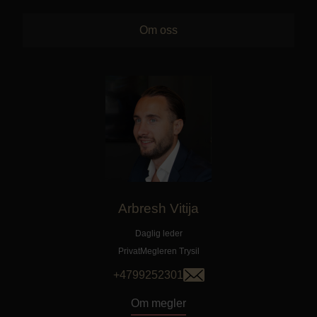
Om oss
Arbresh Vitija
Daglig leder
PrivatMegleren
Trysil
+4799252301
Om megler