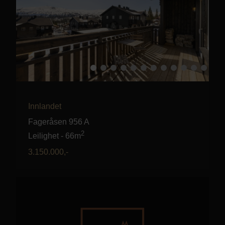
Innlandet
Fageråsen 956 A
2
Leilighet
-
66m
3.150.000
,-