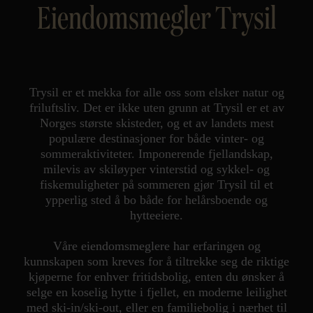
Eiendomsmegler Trysil
Kontor og megler
Digital boligannonsering
Trysil er et mekka for alle oss som elsker natur og
Styling og klargjøring
friluftsliv. Det er ikke uten grunn at Trysil er et av
Norges største skisteder, og et av landets mest
populære destinasjoner for både vinter- og
Kjøpsmegling
sommeraktiviteter. Imponerende fjellandskap,
milevis av skiløyper vinterstid og sykkel- og
Stillinger
fiskemuligheter på sommeren gjør Trysil til et
ypperlig sted å bo både for helårsboende og
hytteeiere.
Om oss
Våre eiendomsmeglere har erfaringen og
kunnskapen som kreves for å tiltrekke seg de riktige
kjøperne for enhver fritidsbolig, enten du ønsker å
selge en koselig hytte i fjellet, en moderne leilighet
med ski-in/ski-out, eller en familiebolig i nærhet til