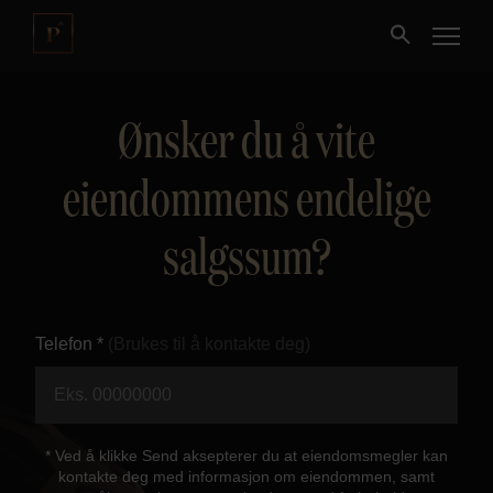
Ønsker du å vite
Kjøpe
eiendommens endelige
Selge
salgssum?
Nybygg
Næring
Telefon *
(Brukes til å kontakte deg)
Fritidseiendom
Finansiering
* Ved å klikke Send aksepterer du at eiendomsmegler kan
kontakte deg med informasjon om eiendommen, samt