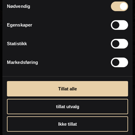
Samtykkevalg
Eiendomsmegler MNEF / Partner
Personvern
Nødvendig
PrivatMegleren
Renommé
Egenskaper
Statistikk
Markedsføring
Tillat alle
tillat utvalg
Ikke tillat