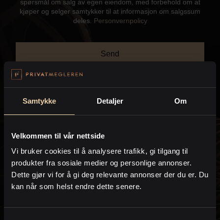
spørsmål om salg av egen eiendom, med forbehold om at
Kontor og megler
kjøper og selger samtykker til at informasjon om salgssum
deles.
Personvernpolicy
Digital boligannonsering
Send
Styling og klargjøring
Kjøpsmegling
Samtykke
Detaljer
Om
Kontakt meg gjerne hvis du har spørsmål:
Stillinger
Velkommen til vår nettside
Håkon Bjerke Thronæs
Vi bruker cookies til å analysere trafikk, gi tilgang til
Om oss
Eiendomsmegler / Daglig leder / Partner
produkter fra sosiale medier og personlige annonser.
PrivatMegleren
Renommé
Dette gjør vi for å gi deg relevante annonser der du er. Du
kan når som helst endre dette senere.
Kristoffer Sætrum