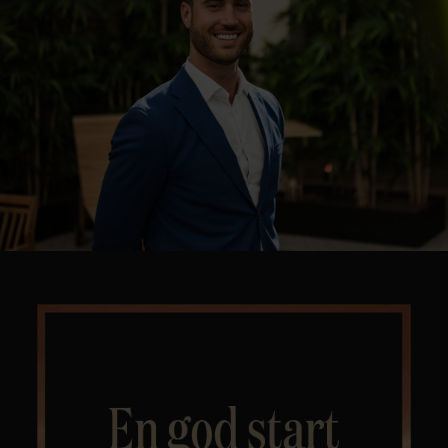
Kontor og megler
Digital boligannonsering
Styling og klargjøring
Kjøpsmegling
Stillinger
Om oss