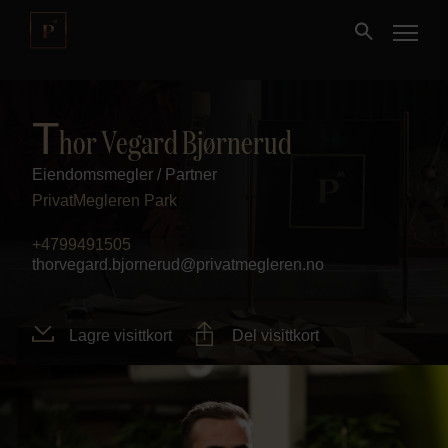
Kjøpe
T
hor Vegard Bjørnerud
Eiendomsmegler / Partner
Selge
PrivatMegleren
Park
Nybygg
+4799491505
thorvegard.bjornerud@privatmegleren.no
Næring
Lagre visittkort
Del visittkort
Fritidseiendom
Finansiering