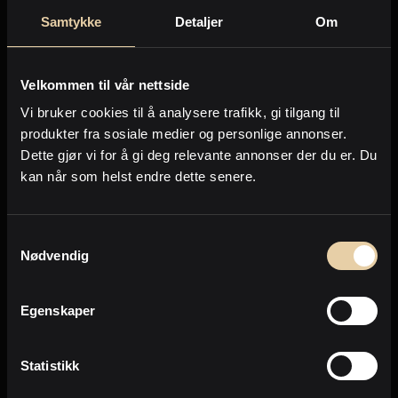
Kjøyaveien 9
Samtykke
Detaljer
Om
2
Enebolig
-
162m
5.990.000
,-
Velkommen til vår nettside
Vi bruker cookies til å analysere trafikk, gi tilgang til
Forrige
Neste
produkter fra sosiale medier og personlige annonser.
Dette gjør vi for å gi deg relevante annonser der du er. Du
kan når som helst endre dette senere.
Side
1
av
139
Samtykkevalg
Nødvendig
Eiendommer jeg selger nå
Egenskaper
Dette er noen av de eiendommene jeg for
tiden jobber med å omsette.
Statistikk