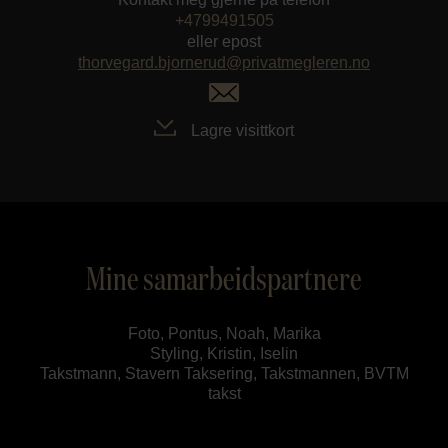
+4799491505
eller epost
thorvegard.bjornerud@privatmegleren.no
Lagre visittkort
Mine samarbeidspartnere
Foto, Pontus, Noah, Marika
Styling, Kristin, Iselin
Takstmann, Stavern Taksering, Takstmannen, BVTM
takst