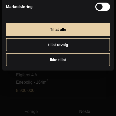
Markedsføring
Tillat alle
tillat utvalg
Ikke tillat
Bjørnemyr
Elgfaret 4 A
2
Enebolig
-
164m
8.900.000
,-
Forrige
Neste