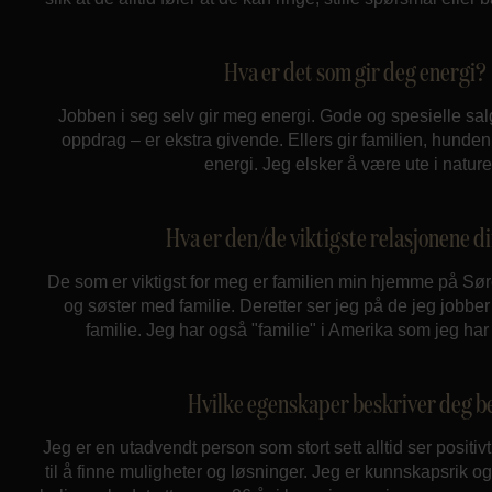
Hva er det som gir deg energi?
Jobben i seg selv gir meg energi. Gode og spesielle salg
oppdrag – er ekstra givende. Ellers gir familien, hund
energi. Jeg elsker å være ute i nature
Hva er den/de viktigste relasjonene d
De som er viktigst for meg er familien min hjemme på Søreid
og søster med familie. Deretter ser jeg på de jeg jobb
familie. Jeg har også "familie" i Amerika som jeg ha
Hvilke egenskaper beskriver deg b
Jeg er en utadvendt person som stort sett alltid ser positiv
til å finne muligheter og løsninger. Jeg er kunnskapsrik og