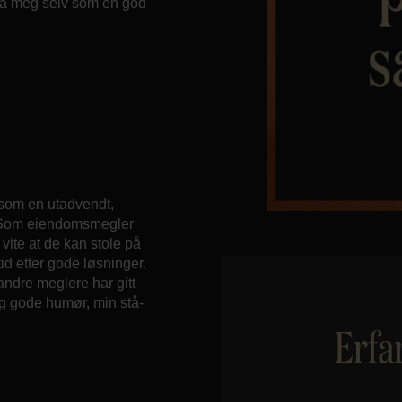
gså meg selv som en god
 som en utadvendt,
p. Som eiendomsmegler
 vite at de kan stole på
tid etter gode løsninger.
 andre meglere har gitt
og gode humør, min stå-
Erfa