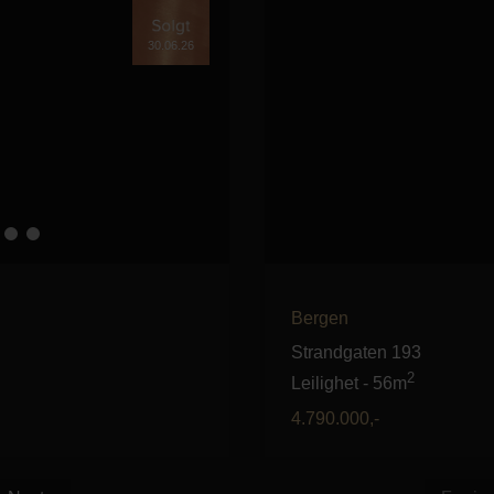
30.06.26
Bergen
Strandgaten 193
2
Leilighet
-
56m
4.790.000
,-