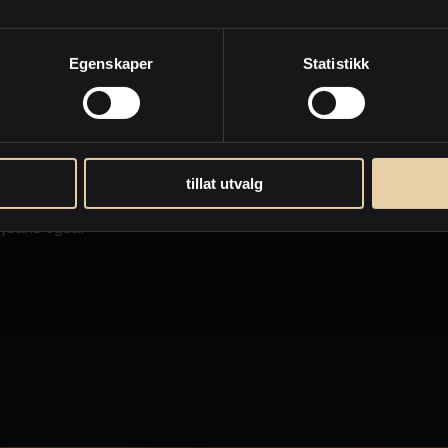
1992-199
t som bygda.
Diplom Økonom i inte
Egenskaper
Statistikk
tillat utvalg
d jeans også.