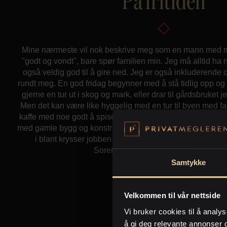
På fritiden
Mine nærmeste vil nok beskrive meg som en mann med m
"godt og vondt", bare spør familien min. Jeg må alltid ha 
også veldig god til å gire ned. Jeg er også inkluderend
rundt meg. En god fridag begynner med å stå tidlig opp og 
gjerne en tur ut i skog og mark, eller drar til gårdsbruket
Men det kan være like hyggelig med en tur til byen med fam
kaffe med noe godt å spise til. Jeg liker å ivareta eldre ti
med gamle bygg og konstruksjoner. Jeg er medlem av Fort
i blant krysser jobben og interessene min veier. Jeg ha
Sorenskrivergården i Sogndal fra 179
Samtykke
Q&A
Velkommen til vår nettside
Vi bruker cookies til å analys
å gi deg relevante annonser 