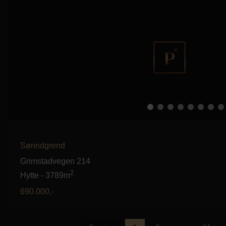
Søreidgrend
Grimstadvegen 214
2
Hytte
-
3789m
690.000
,-