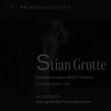
S
tian Grøtte
Eiendomsmegler MNEF / Partner
PrivatMegleren
Syd
+4792868579
stian.grotte@privatmegleren.no