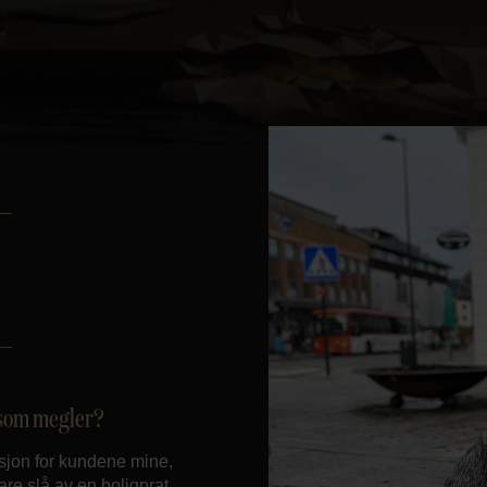
d som megler?
isjon for kundene mine,
bare slå av en boligprat.