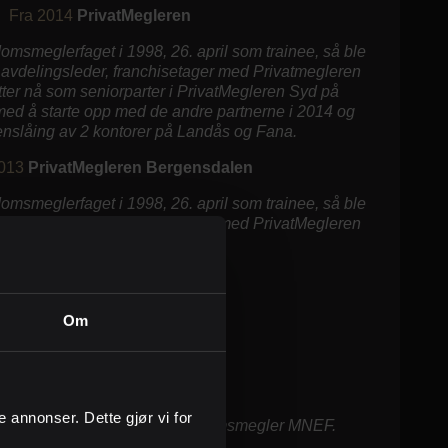
Fra 2014
PrivatMegleren
omsmeglerfaget i 1998, 26. april som trainee, så ble
, avdelingsleder, franchisetager med Privatmegleren
ter nå som seniorparter i PrivatMegleren Syd på
med å starte opp med de andre partnerne i 2014 og
nslåing av 2 kontorer på Landås og Fana.
013
PrivatMegleren Bergensdalen
omsmeglerfaget i 1998, 26. april som trainee, så ble
, avdelingsleder, franchisetager med PrivatMegleren
Bergensdalen.
Om
2002-2004
Bergen
ge annonser. Dette gjør vi for
 å få meglerutdannelsen. Eiendomsmegler MNEF.