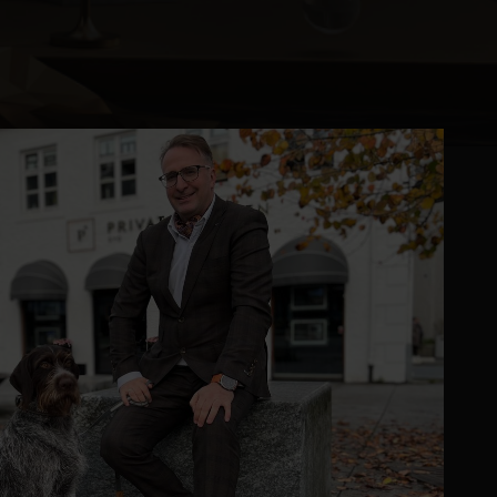
Kontor og megler
Digital boligannonsering
Styling og klargjøring
Kjøpsmegling
Stillinger
Om oss