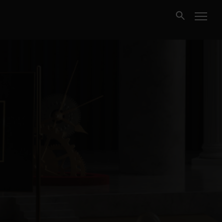
Kjøpe
Selge
Nybygg
Næring
Fritidseiendom
Finansiering