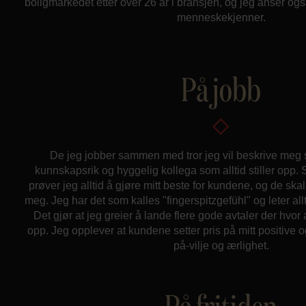
boligmarkedet etter over 26 år i bransjen, og jeg anser o
menneskekjenner.
På jobb
De jeg jobber sammen med tror jeg vil beskrive meg
kunnskapsrik og hyggelig kollega som alltid stiller op
prøver jeg alltid å gjøre mitt beste for kundene, og de skal
meg. Jeg har det som kalles "fingerspitzgefühl" og leter all
Det gjør at jeg greier å lande flere gode avtaler der hvor
opp. Jeg opplever at kundene setter pris på mitt positive 
på-vilje og ærlighet.