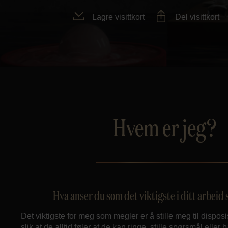
Lagre visittkort
Del visittkort
Hvem er jeg?
Hva anser du som det viktigste i ditt arbei
Det viktigste for meg som megler er å stille meg til dispos
slik at de alltid føler at de kan ringe, stille spørsmål eller 