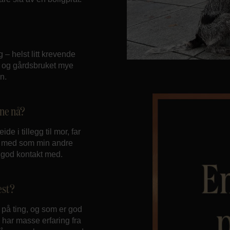
 – helst litt krevende
en og gårdsbruket mye
n.
ine nå?
e i tillegg til mor, far
er med som min andre
r god kontakt med.
est?
t på ting, og som er god
 har masse erfaring fra