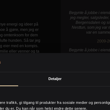
Begynte å jobbe i eiend
jeg megler, salgsleder
Bergensdalen og sit
ye energi og ideer på
Nesttun, som jeg var 
noe å gjøre, men jeg er
var en samme
e og omtenksom for dem
lufte hunden. Så tar jeg
2009-2
 jeg eier med en kompis.
Begynte å jobbe i eiend
ilie eller venner og ta
jeg megler, salgsleder
ng, og da særlig eiendom
idsminneforeningen, og
r blant annet solgt
2.
Detaljer
ere trafikk, gi tilgang til produkter fra sosiale medier og personli
Tok ekstra fag for
der du er. Du kan når som helst endre dette senere.