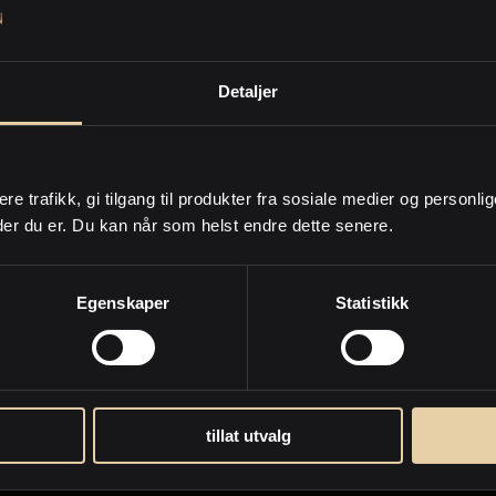
+4790616391
Detaljer
Lagre visittkort
Del visittkort
ere trafikk, gi tilgang til produkter fra sosiale medier og personli
der du er. Du kan når som helst endre dette senere.
Egenskaper
Statistikk
tillat utvalg