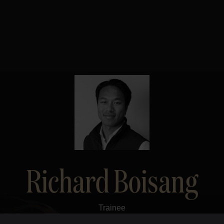
Richard Boisang
Trainee
PrivatMegleren
Hamar