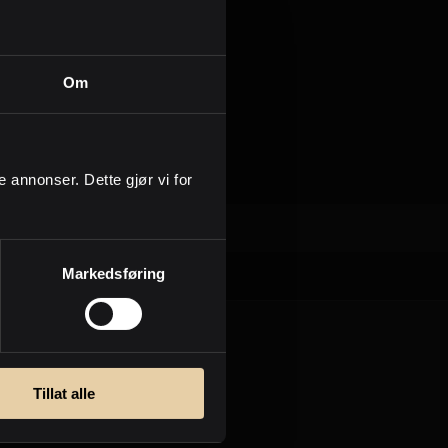
Kontor og megler
Digital boligannonsering
Om
Styling og klargjøring
ge annonser. Dette gjør vi for
Kjøpsmegling
Stillinger
Markedsføring
Om oss
Tillat alle