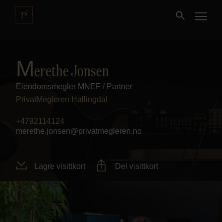
Kjøpe
M
erethe Jonsen
Eiendomsmegler MNEF / Partner
Selge
PrivatMegleren
Hallingdal
Nybygg
+4792114124
merethe.jonsen@privatmegleren.no
Næring
Lagre visittkort
Del visittkort
Fritidseiendom
Finansiering