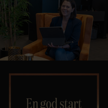
Kontor og megler
Digital boligannonsering
Styling og klargjøring
Kjøpsmegling
Stillinger
Om oss