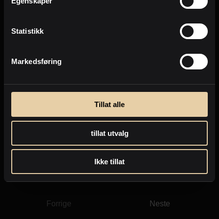
Egenskaper
Statistikk
Markedsføring
Tillat alle
Ål
tillat utvalg
Satakroken 92
2
Enebolig
-
187m
Ikke tillat
2.600.000
,-
Forrige
Neste