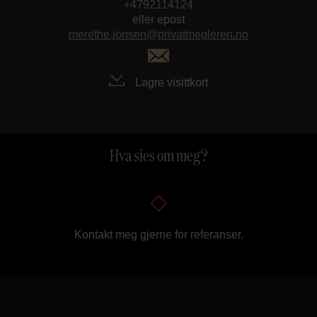
+4792114124
eller epost
merethe.jonsen@privatmegleren.no
Lagre visittkort
Hva sies om meg?
Kontakt meg gjerne for referanser.