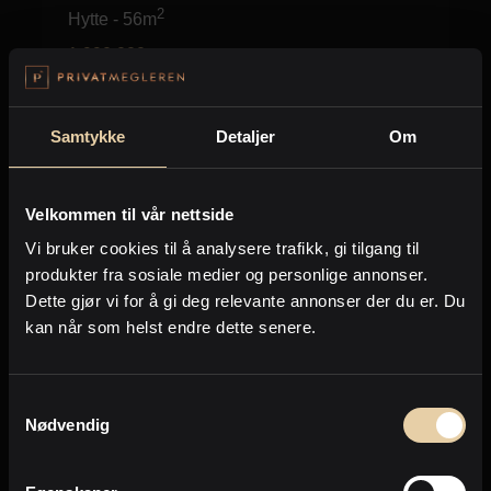
2
Hytte
-
56m
1.990.000
,-
Samtykke
Detaljer
Om
Forrige
Neste
Side
1
av
101
Velkommen til vår nettside
Vi bruker cookies til å analysere trafikk, gi tilgang til
produkter fra sosiale medier og personlige annonser.
Dette gjør vi for å gi deg relevante annonser der du er. Du
Eiendommer jeg selger nå
kan når som helst endre dette senere.
Dette er noen av de eiendommene jeg for
tiden jobber med å omsette.
Samtykkevalg
Nødvendig