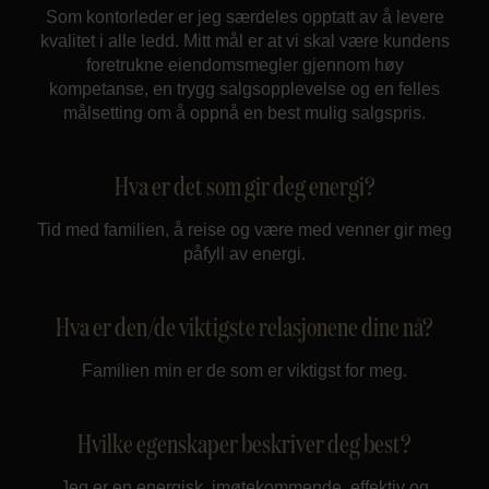
Som kontorleder er jeg særdeles opptatt av å levere
kvalitet i alle ledd. Mitt mål er at vi skal være kundens
foretrukne eiendomsmegler gjennom høy
kompetanse, en trygg salgsopplevelse og en felles
målsetting om å oppnå en best mulig salgspris.
Hva er det som gir deg energi?
Tid med familien, å reise og være med venner gir meg
påfyll av energi.
Hva er den/de viktigste relasjonene dine nå?
Familien min er de som er viktigst for meg.
Hvilke egenskaper beskriver deg best?
Jeg er en energisk, imøtekommende, effektiv og