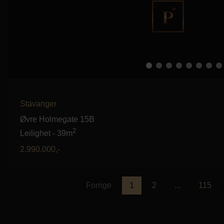
Stavanger
Øvre Holmegate 15B
2
Leilighet
-
39m
2.990.000
,-
Forrige
1
2
...
115