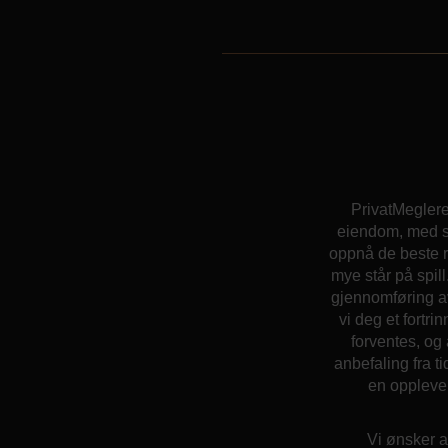
PrivatMeglere
eiendom, med sy
oppnå de beste re
mye står på spill
gjennomføring av
vi deg et fortr
forventes, og 
anbefaling fra t
en opplevel
Vi ønsker a