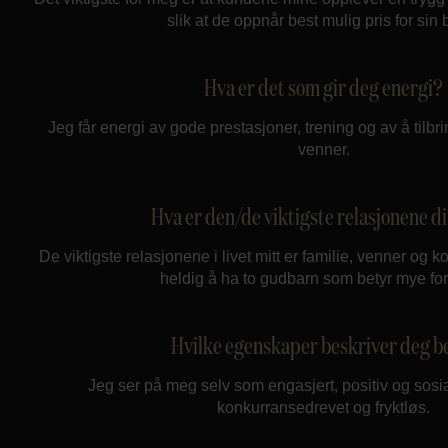
slik at de oppnår best mulig pris for sin b
Hva er det som gir deg energi?
Jeg får energi av gode prestasjoner, trening og av å tilbr
venner.
Hva er den/de viktigste relasjonene d
De viktigste relasjonene i livet mitt er familie, venner og k
heldig å ha to gudbarn som betyr mye fo
Hvilke egenskaper beskriver deg b
Jeg ser på meg selv som engasjert, positiv og sosial.
konkurransedrevet og fryktløs.