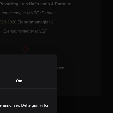
PrivatMegleren Haferkamp & Partnere
endomsmegler MNEF / Partner
018-2020
Eiendomsmegler 1
Eiendomsmegler MNEF
018
Handelshøyskolen BI - Bergen
Bachelor i Eiendomsmegling
Om
ge annonser. Dette gjør vi for