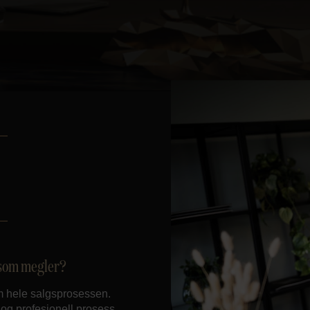
d som megler?
nom hele salgsprosessen.
 og profesjonell prosess