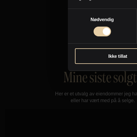
Pop eller rock?
Samtykkevalg
Ja takk, begge deler.
Nødvendig
Ikke tillat
Mine siste solg
Her er et utvalg av eiendommer jeg ha
eller har vært med på å selge.