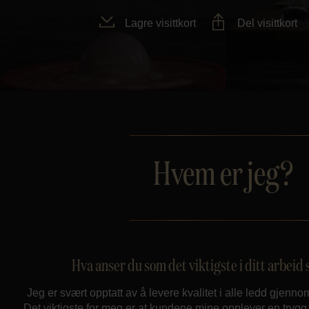
Lagre visittkort
Del visittkort
Hvem er jeg?
Hva anser du som det viktigste i ditt arbei
Jeg er svært opptatt av å levere kvalitet i alle ledd gjen
Det viktigste for meg er at kundene mine opplever en trygg