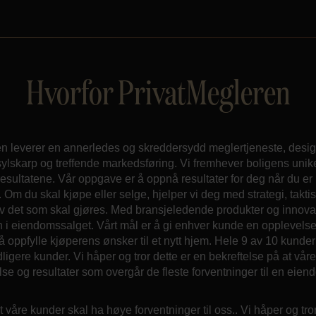
Hvorfor PrivatMegleren
n leverer en annerledes og skreddersydd meglertjeneste, desig
lskarp og treffende markedsføring. Vi fremhever boligens unike k
sultatene. Vår oppgave er å oppnå resultater for deg når du er 
. Om du skal kjøpe eller selge, hjelper vi deg med strategi, takt
 det som skal gjøres. Med bransjeledende produkter og innovat
inn i eiendomssalget. Vårt mål er å gi enhver kunde en opplevels
å oppfylle kjøperens ønsker til et nytt hjem. Hele 9 av 10 kunde
idligere kunder. Vi håper og tror dette er en bekreftelse på at vår
se og resultater som overgår de fleste forventninger til en eie
t våre kunder skal ha høye forventninger til oss.. Vi håper og tror