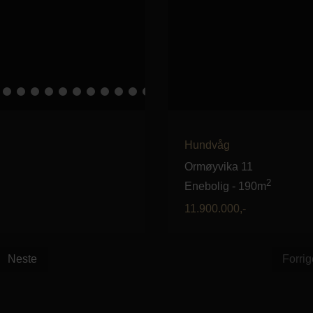
Hundvåg
Ormøyvika 11
2
Enebolig
-
190m
11.900.000
,-
Neste
Forrig