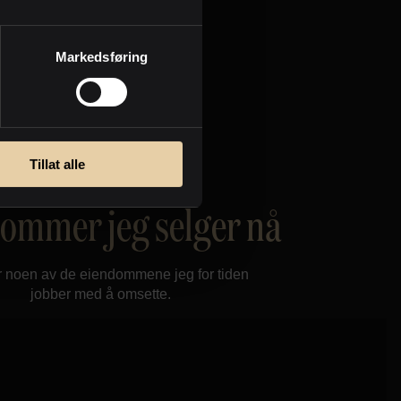
Markedsføring
Tillat alle
ommer jeg selger nå
r noen av de eiendommene jeg for tiden
jobber med å omsette.