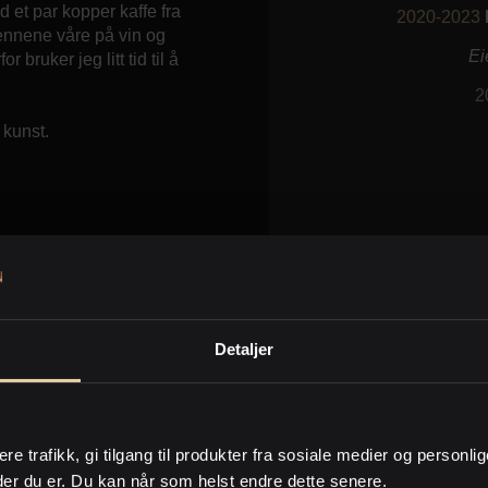
 et par kopper kaffe fra
2020-2023
vennene våre på vin og
Ei
 bruker jeg litt tid til å
2
 kunst.
2015-2
r.
Detaljer
ere trafikk, gi tilgang til produkter fra sosiale medier og personli
der du er. Du kan når som helst endre dette senere.