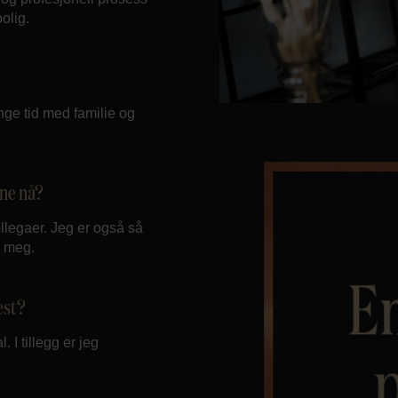
olig.
inge tid med familie og
ine nå?
ollegaer. Jeg er også så
r meg.
est?
 I tillegg er jeg