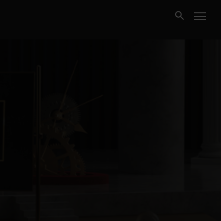
Kjøpe
Selge
Nybygg
Næring
Fritidseiendom
Finansiering