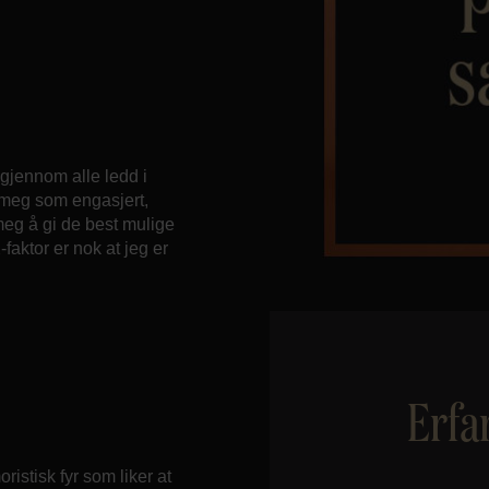
gjennom alle ledd i
 meg som engasjert,
r meg å gi de best mulige
faktor er nok at jeg er
Erfa
istisk fyr som liker at