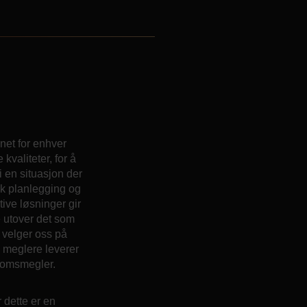
net for enhver
valiteter, for å
i en situasjon der
isk planlegging og
ive løsninger gir
e utover det som
r velger oss på
e meglere leverer
ndomsmegler.
 dette er en