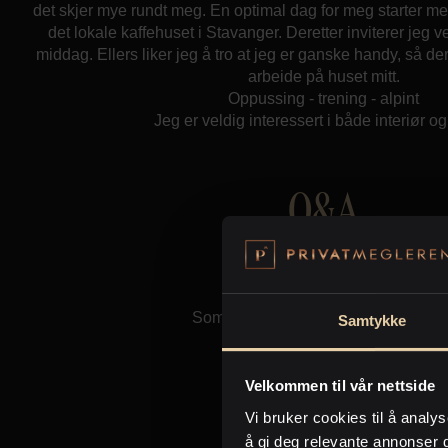
det skjer mye rundt meg. En optimal dag for meg starter med
det lokale kaffehuset i Stavanger. Deretter inviterer jeg 
middag. Ellers liker jeg å tro at jeg er ganske handy, så derfor
arbeide på huset mitt.
Oppussing - trening - alpint
Jeg er veldig interessert i både interiør og
Q&A
Vinter eller sommer?
Som tidligere alpinist må jeg si vinte
Samtykke
Film eller dokumentar?
Velkommen til vår nettside
Thriller.
Vi bruker cookies til å analys
å gi deg relevante annonser 