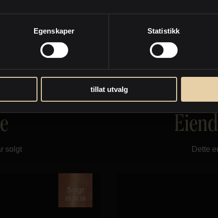
Egenskaper
Statistikk
tillat utvalg
te
Eiend
r solgt
Dette e
23.07.26