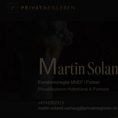
M
artin Sola
Eiendomsmegler MNEF / Partner
PrivatMegleren
Haferkamp & Partnere
+4741262913
martin.soland.varhaug@privatmegleren.no