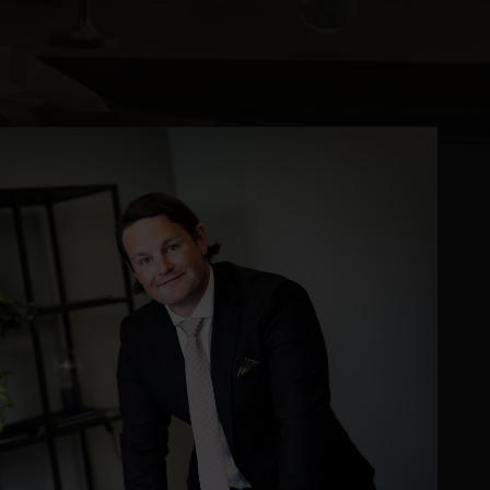
Kontor og megler
Digital boligannonsering
Styling og klargjøring
Kjøpsmegling
Stillinger
Om oss