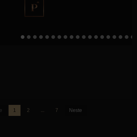
e
1
2
...
7
Neste