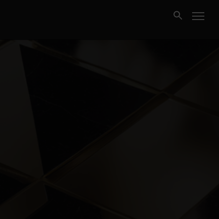
Kjøpe
Selge
Nybygg
Næring
Fritidseiendom
Finansiering