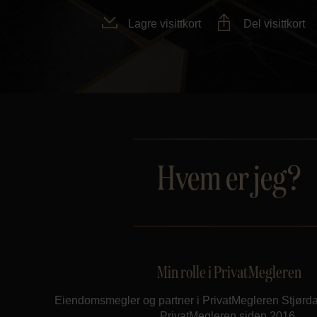
Lagre visittkort
Del visittkort
Hvem er jeg?
Min rolle i PrivatMegleren
Eiendomsmegler og partner i PrivatMegleren Stjørdal
PrivatMegleren siden 2016.