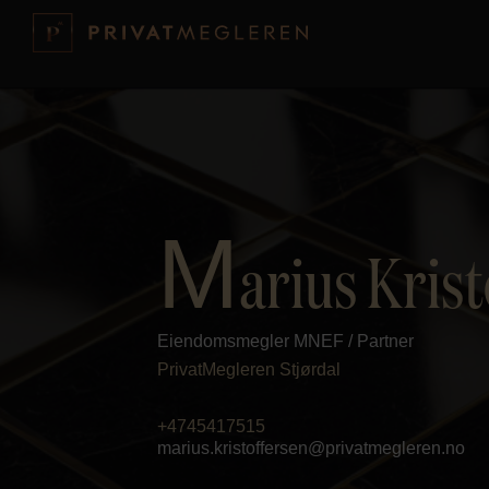
M
arius Kris
Eiendomsmegler MNEF / Partner
PrivatMegleren
Stjørdal
+4745417515
marius.kristoffersen@privatmegleren.no