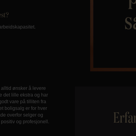
est?
arbeidskapasitet.
lltid ønsker å levere
det lille ekstra og har
dt vare på tilliten fra
et boligsalg er for hver
Erfa
åde overfor selger og
ositiv og profesjonell.