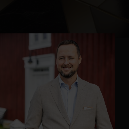
Kontor og megler
Digital boligannonsering
Styling og klargjøring
Kjøpsmegling
Stillinger
Om oss