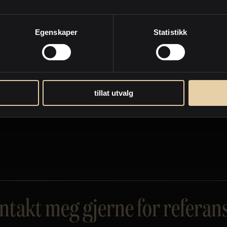
Egenskaper
Statistikk
meste er å foretrekke!
tillat utvalg
ntakt meg gjerne for referans