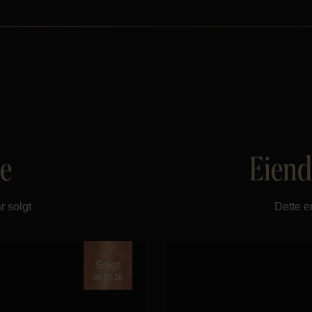
te
Eiend
r solgt
Dette e
06.07.26