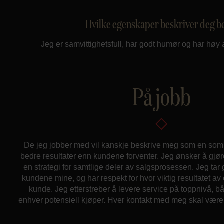
Hvilke egenskaper beskriver deg b
Jeg er samvittighetsfull, har godt humør og har høy 
På jobb
De jeg jobber med vil kanskje beskrive meg som en som a
bedre resultater enn kundene forventer. Jeg ønsker å gjøre 
en strategi for samtlige deler av salgsprosessen. Jeg tar go
kundene mine, og har respekt for hvor viktig resultatet av 
kunde. Jeg etterstreber å levere service på toppnivå, b
enhver potensiell kjøper. Hver kontakt med meg skal være p