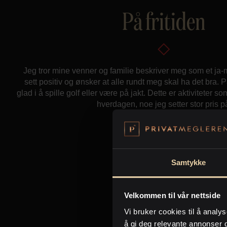
På fritiden
Jeg tror mine venner og familie beskriver meg som et ja-
sett positiv og ønsker at alle rundt meg skal ha det bra. På
glad i å spille golf eller være på jakt. Dette er aktiviteter so
hverdagen, noe jeg setter stor pris p
Q&A
Samtykke
Vinter eller sommer?
Velkommen til vår nettside
Sommer.
Vi bruker cookies til å analys
å gi deg relevante annonser 