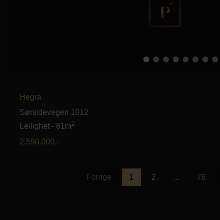
Hegra
Sørsidevegen 1012
2
Leilighet
-
81m
2.590.000
,-
Forrige
1
2
...
76