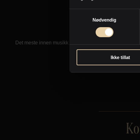
Film eller dokumentar?
Samtykkevalg
Ja takk, begge deler.
Nødvendig
Pop eller rock?
Det meste innen musikk duger. Trubadur som spiller det 
Ikke tillat
Ko