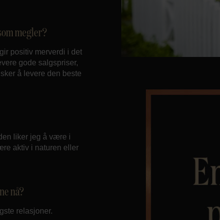
d som megler?
 positiv merverdi i det
levere gode salgspriser,
sker å levere den beste
den liker jeg å være i
re aktiv i naturen eller
ine nå?
gste relasjoner.