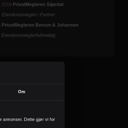
a 2018
PrivatMegleren Stjørdal
Eiendomsmegler / Partner
8
PrivatMegleren Benum & Johansen
Eiendomsmeglerfullmektig
Om
ge annonser. Dette gjør vi for