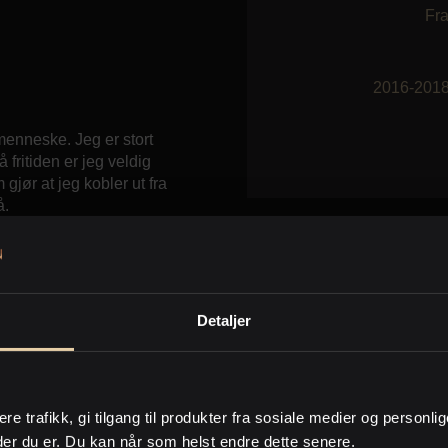
Fr
2016-201
menneske. Jeg er stort
 fritiden er jeg veldig
m gjør at jeg kobler ut fra
å.
Detaljer
ere trafikk, gi tilgang til produkter fra sosiale medier og personli
der du er. Du kan når som helst endre dette senere.