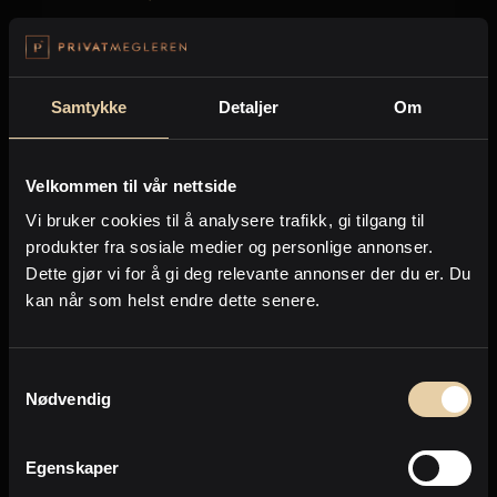
Forrige
Neste
Samtykke
Detaljer
Om
Side
1
av
234
Velkommen til vår nettside
Vi bruker cookies til å analysere trafikk, gi tilgang til
produkter fra sosiale medier og personlige annonser.
Eiendommer kontoret selger nå
Dette gjør vi for å gi deg relevante annonser der du er. Du
kan når som helst endre dette senere.
Her er de siste eiendommene kontoret har
til salgs
Samtykkevalg
Nødvendig
Egenskaper