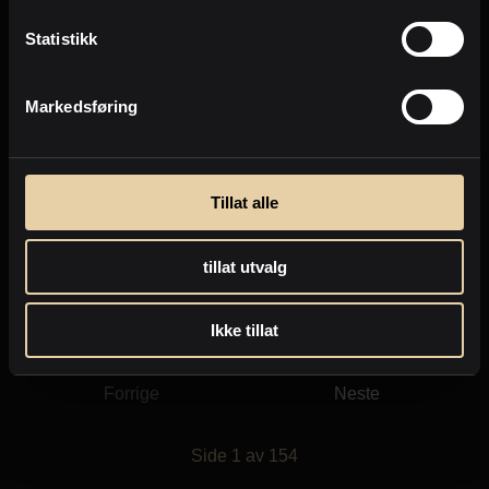
Statistikk
Markedsføring
Tillat alle
Ål
Bukkebekken 23
2
tillat utvalg
Hytte
-
88m
3.750.000
,-
Ikke tillat
Forrige
Neste
Side
1
av
154