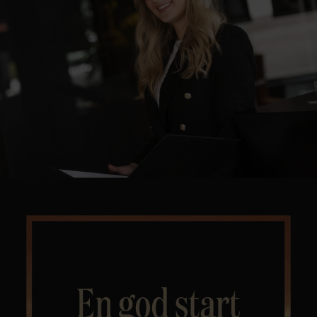
Kontor og megler
Digital boligannonsering
Styling og klargjøring
Kjøpsmegling
Stillinger
Om oss