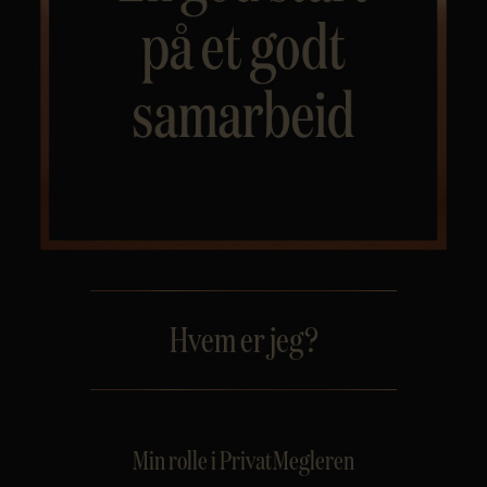
Personvern
Hvem er jeg?
Min rolle i PrivatMegleren