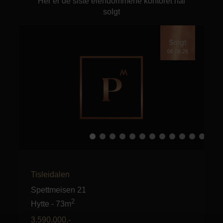
Her er de siste eiendommene kontoret har
solgt
06.08.26
Tisleidalen
Spettmeisen 21
2
Hytte
-
73m
3.590.000
,-