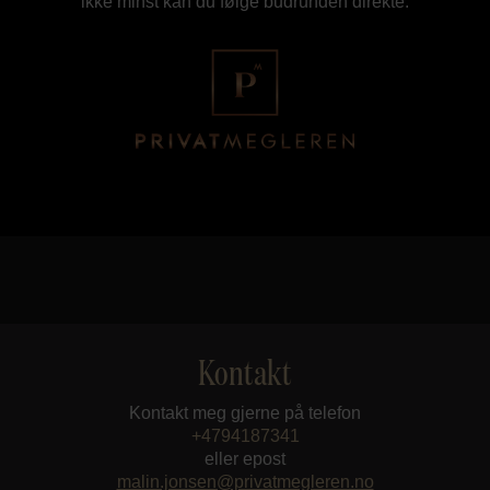
ikke minst kan du følge budrunden direkte.
Kontakt
Kontakt meg gjerne på telefon
+4794187341
eller epost
malin.jonsen@privatmegleren.no