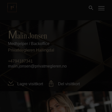
Kjøpe
M
alin Jonsen
Medhjelper / Backoffice
Selge
PrivatMegleren
Hallingdal
Nybygg
+4794187341
malin.jonsen@privatmegleren.no
Næring
Lagre visittkort
Del visittkort
Fritidseiendom
Finansiering