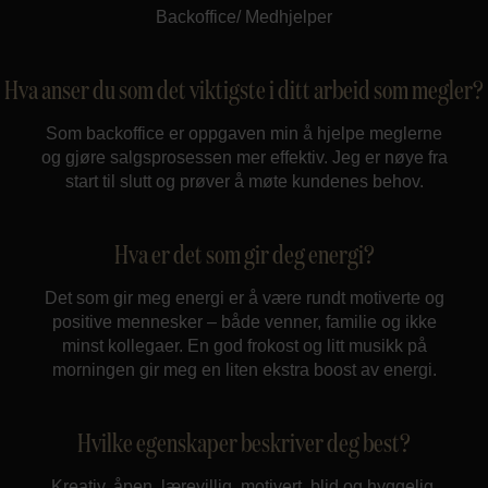
Backoffice/ Medhjelper
Hva anser du som det viktigste i ditt arbeid som megler?
Som backoffice er oppgaven min å hjelpe meglerne
og gjøre salgsprosessen mer effektiv. Jeg er nøye fra
start til slutt og prøver å møte kundenes behov.
Hva er det som gir deg energi?
Det som gir meg energi er å være rundt motiverte og
positive mennesker – både venner, familie og ikke
minst kollegaer. En god frokost og litt musikk på
morningen gir meg en liten ekstra boost av energi.
Hvilke egenskaper beskriver deg best?
Kreativ, åpen, lærevillig, motivert, blid og hyggelig.