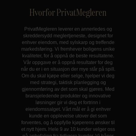
Hvorfor PrivatMegleren
PrivatMegleren leverer en annerledes og
skreddersydd meglertjeneste, designet for
enhver eiendom, med sylskarp og treffende
markedsføring. Vi fremhever boligens unike
kvaliteter, for å oppnå de beste resultatene.
Vår oppgave er å oppnå resultater for deg
når du er i en situasjon der mye står på spill.
Om du skal kjøpe eller selge, hjelper vi deg
med strategi, taktisk planlegging og
gjennomføring av det som skal gjøres. Med
bransjeledende produkter og innovative
løsninger gir vi deg et fortrinn i
eiendomssalget. Vårt mål er å gi enhver
kunde en opplevelse utover det som
forventes, og å oppfylle kjøperens ønsker til
et nytt hjem. Hele 9 av 10 kunder velger oss
på anbefaling fra tidligere kunder. Vi håper