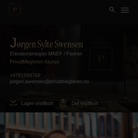
Kjøpe
J
ørgen Sylte Swensen
Eiendomsmegler MNEF / Partner
Selge
PrivatMegleren
Aksept
Nybygg
+4791569768
jorgen.swensen@privatmegleren.no
Næring
Lagre visittkort
Del visittkort
Fritidseiendom
Finansiering