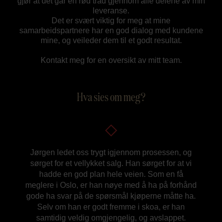
gjør at det går en rød tråd gjennom alle delene av min
leveranse.
Det er svært viktig for meg at mine
samarbeidspartnere har en god dialog med kundene
mine, og veileder dem til et godt resultat.
Kontakt meg for en oversikt av mitt team.
Hva sies om meg?
Jørgen ledet oss trygt igjennom prosessen, og
sørget for et vellykket salg. Han sørget for at vi
hadde en god plan hele veien. Som en få
meglere i Oslo, er han nøye med å ha på forhånd
gode ha svar på de spørsmål kjøperne måtte ha.
Selv om han er godt fremme i skoa, er han
samtidig veldig omgjengelig, og avslappet.