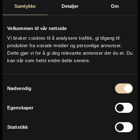
Samtykke
Detaljer
Om
Vallefaret 22
2
Leilighet
-
51m
4.290.000
,-
Velkommen til vår nettside
Vi bruker cookies til å analysere trafikk, gi tilgang til
produkter fra sosiale medier og personlige annonser.
Forrige
Neste
Dette gjør vi for å gi deg relevante annonser der du er. Du
kan når som helst endre dette senere.
Side
1
av
231
Samtykkevalg
Nødvendig
Eiendommer jeg selger nå
Egenskaper
Dette er noen av de eiendommene jeg for
tiden jobber med å omsette.
Statistikk