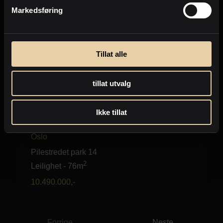
Markedsføring
Tillat alle
tillat utvalg
Ikke tillat
St. Hanshaugen - Ullevål
Oslo
Pilestredet park 14
2
Leilighet
-
76m
10.490.000
,-
Forrige
Neste