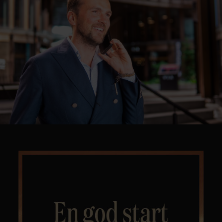
Kontor og megler
Digital boligannonsering
Styling og klargjøring
Kjøpsmegling
Stillinger
Om oss