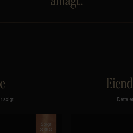
te
Eiend
r solgt
Dette e
06.08.26