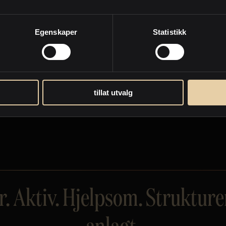
meg.
Egenskaper
Statistikk
rekk.
tillat utvalg
. Aktiv. Hjelpsom. Strukturer
anlagt.