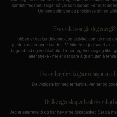
kundetilfredshet, selger så vel som kjøper. Før eller side
Uansett boligtype og prisklasse gir jeg allt
Hva er det som gir deg energi?
I jobben er det kundekontakt og aktivitet som gir meg en
gleden av fornøyde kunder. På fritiden er jeg svært aktiv. 
hagearbeid og vedlikehold. Trener regelmessig og liker 
eller styrke - her er det bare å gi alt uten å tenke
Hva er den/de viktigste relasjonene d
De viktigste for meg er familie, venner og gode
Hvilke egenskaper beskriver deg b
Jeg er etterrettelig og har høy arbeidskapasitet. Ser på me