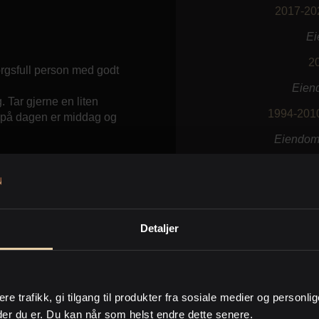
2017-20
Ei
2
rgsfull person med godt
Eien
 Tar gjerne en liten
1994-201
g på dagen er middag og
Eiendoms
Detaljer
 sin sjarm.
ere trafikk, gi tilgang til produkter fra sosiale medier og personli
der du er. Du kan når som helst endre dette senere.