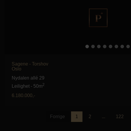
Sagene - Torshov
Oslo
Nydalen allé 29
2
Leilighet
-
50m
6.180.000
,-
Forrige
1
2
...
122