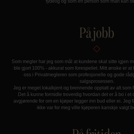
tydelig og som en person som man kan st
På jobb
Som megler har jeg som mål at kundene skal sitte igjen m
ble gjort 100% - akkurat som forespeilet. Mitt ønske er a
oss i Privatmegleren som profesjonelle og gode rådg
salgsprosessen.
Jeg er meget lokalkjent og brennende opptatt av alt som f
Det å kunne formidle troverdig hvordan det er å bo i et
avgjørende for om en kjøper legger inn bud eller ei. Jeg få
ikke var for meg ville kjøperen kanskje valgt b