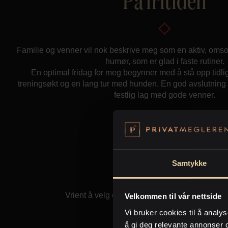
På fritiden
Familie og venner vil nok beskrive meg som en aktiv, omso
humør, som er glad i faste rutiner.
En optimal fridag for meg begynner med å stå opp tidlig.
treningsøkt og en lang tur med hunden. En god avslutnin
festlig lag med gode venner.
Q&A
Samtykke
Vinter eller sommer?
Vrient å velg en av årstidene. Alle årstider har
Velkommen til vår nettside
Vi bruker cookies til å analys
Hus eller leilighet?
å gi deg relevante annonser 