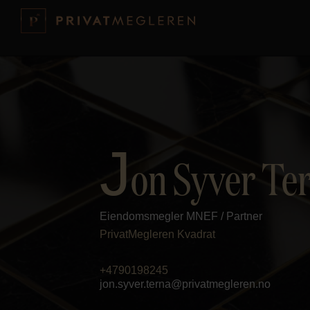
J
on Syver Te
Eiendomsmegler MNEF / Partner
PrivatMegleren
Kvadrat
+4790198245
jon.syver.terna@privatmegleren.no