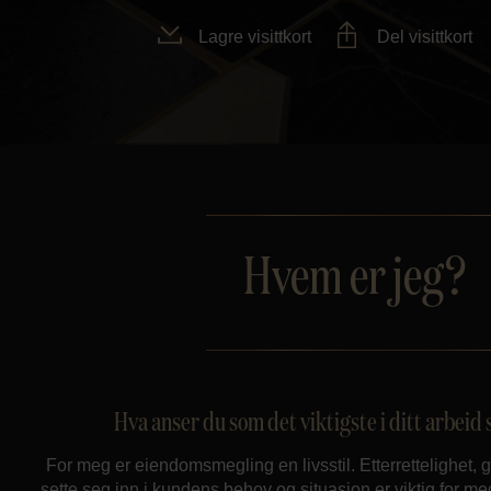
Lagre visittkort
Del visittkort
Hvem er jeg?
Hva anser du som det viktigste i ditt arbei
For meg er eiendomsmegling en livsstil. Etterrettelighet, g
sette seg inn i kundens behov og situasjon er viktig for m