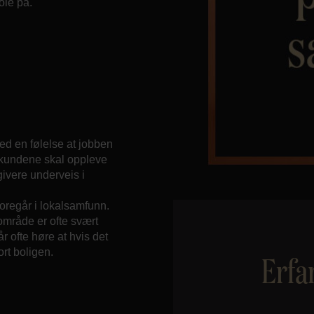
ole på.
ed en følelse at jobben
t kundene skal oppleve
ivere underveis i
oregår i lokalsamfunn.
 område er ofte svært
r ofte høre at hvis det
ort boligen.
Erfa