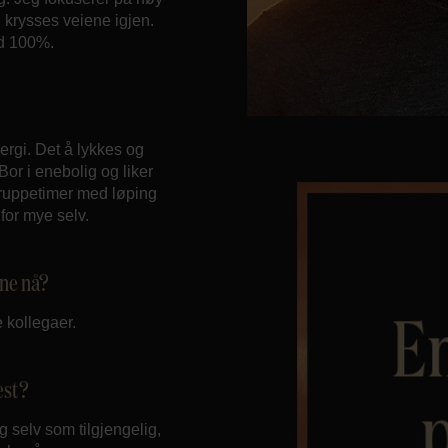
n krysses veiene igjen.
id 100%.
ergi. Det å lykkes og
Bor i enebolig og liker
gruppetimer med løping
 for mye selv.
ine nå?
 kollegaer.
est?
g selv som tilgjengelig,