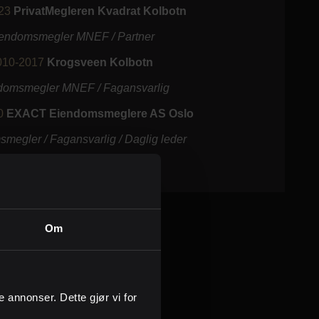
23
PrivatMegleren Kvadrat Kolbotn
endomsmegler MNEF / Partner
010-2017
Krogsveen Kolbotn
domsmegler MNEF / Fagansvarlig
0
EXACT Eiendomsmeglere AS Oslo
megler / Fagansvarlig / Daglig leder
Om
ge annonser. Dette gjør vi for