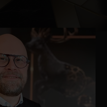
Kontor og megler
Digital boligannonsering
Styling og klargjøring
Kjøpsmegling
Stillinger
Om oss