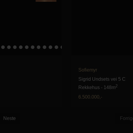
Sofiemyr
Sigrid Undsets vei 5 C
2
Rekkehus
-
148m
6.500.000
,-
Neste
Forrig