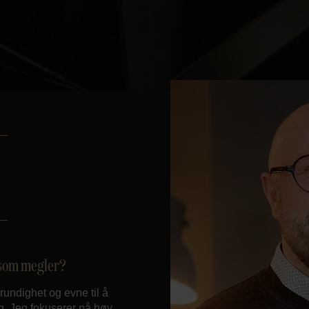
d som megler?
rundighet og evne til å
eg. Jeg fokuserer på høy