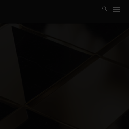
Kjøpe
Selge
Nybygg
Næring
Fritidseiendom
Finansiering