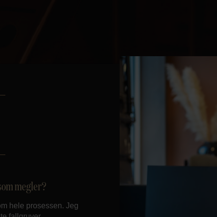
d som megler?
nom hele prosessen. Jeg
e fallgruver.