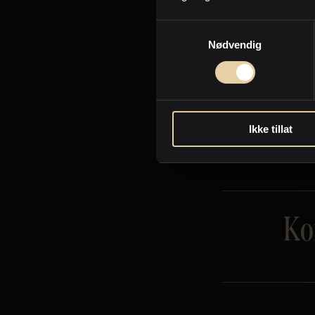
Fine dining eller pizza?
Samtykkevalg
Pizza, takk.
Nødvendig
Ikke tillat
Ko