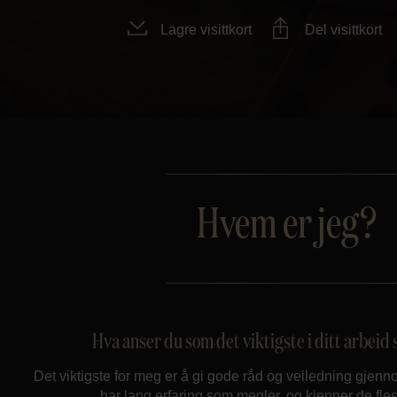
Lagre visittkort
Del visittkort
Hvem er jeg?
Hva anser du som det viktigste i ditt arbei
Det viktigste for meg er å gi gode råd og veiledning gjen
har lang erfaring som megler, og kjenner de flest