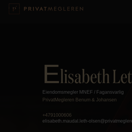
E
lisabeth Le
Eiendomsmegler MNEF / Fagansvarlig
PrivatMegleren
Benum & Johansen
+4791000606
elisabeth.maudal.leth-olsen@privatmegler