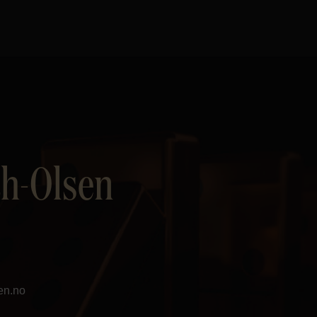
th-Olsen
en.no