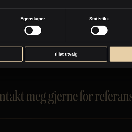
Egenskaper
Statistikk
tillat utvalg
ntakt meg gjerne for referans