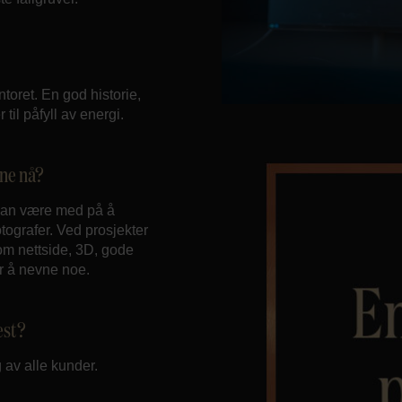
toret. En god historie,
 til påfyll av energi.
ine nå?
 kan være med på å
fotografer. Ved prosjekter
som nettside, 3D, gode
or å nevne noe.
est?
 av alle kunder.