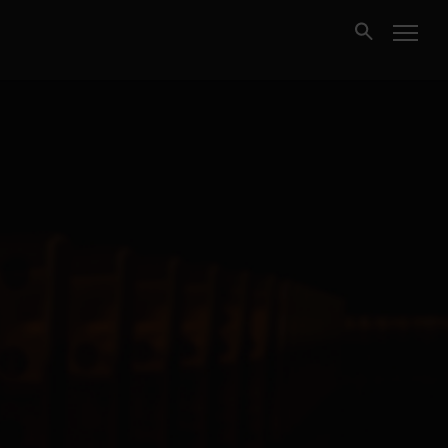
Kjøpe
Selge
Nybygg
Næring
Fritidseiendom
Finansiering