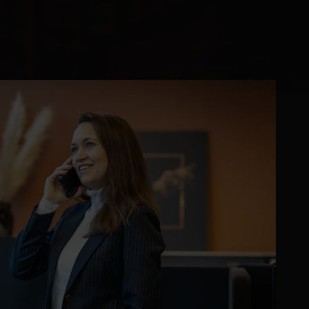
Kontor og megler
Digital boligannonsering
Styling og klargjøring
Kjøpsmegling
Stillinger
Om oss