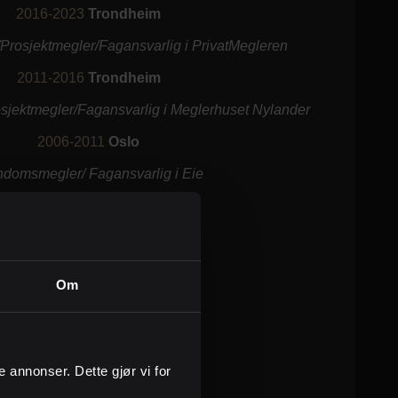
2016-2023
Trondheim
rosjektmegler/Fagansvarlig i PrivatMegleren
2011-2016
Trondheim
jektmegler/Fagansvarlig i Meglerhuset Nylander
2006-2011
Oslo
ndomsmegler/ Fagansvarlig i Eie
Om
2004-2007
Oslo
Bachelor i Eiendomsmegling
ge annonser. Dette gjør vi for