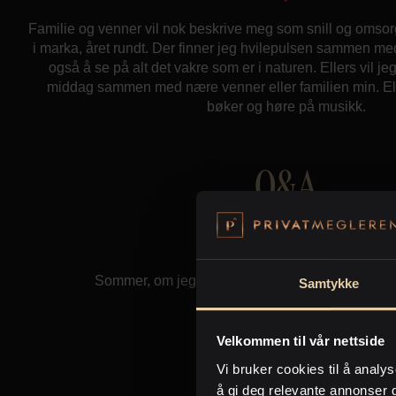
Familie og venner vil nok beskrive meg som snill og omsorgs
i marka, året rundt. Der finner jeg hvilepulsen sammen me
også å se på alt det vakre som er i naturen. Ellers vil je
middag sammen med nære venner eller familien min. Elle
bøker og høre på musikk.
Q&A
Vinter eller sommer?
Sommer, om jeg må velge, men også glad i vinte
Samtykke
Gi eller få?
Velkommen til vår nettside
Liker best å gi.
Vi bruker cookies til å analys
å gi deg relevante annonser 