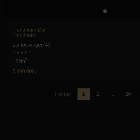
Trondheim-Øst
Trondheim
Leirfossvegen 43
Leilighet
2
122m
5.490.000
,-
Forrige
1
2
...
20