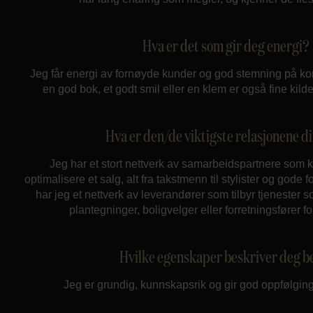
Hva er det som gir deg energi?
Jeg får energi av fornøyde kunder og god stemning på kon
en god bok, et godt smil eller en klem er også fine kilder
Hva er den/de viktigste relasjonene d
Jeg har et stort nettverk av samarbeidspartnere som
optimalisere et salg, alt fra takstmenn til stylister og gode 
har jeg et nettverk av leverandører som tilbyr tjenester 
plantegninger, boligvelger eller forretningsfører f
Hvilke egenskaper beskriver deg b
Jeg er grundig, kunnskapsrik og gir god oppfølging