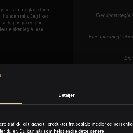
full. Jeg er glad i turer
Eiendomsmegler/P
d hunden min. Jeg liker
g sette pris på en god
rs elsker jeg å lese
Eiendomsmegler/Pros
Eie
r og peiskos.
Detaljer
ere trafikk, gi tilgang til produkter fra sosiale medier og personli
der du er. Du kan når som helst endre dette senere.