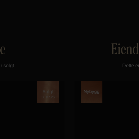
te
Eiend
r solgt
Dette e
30.07.26