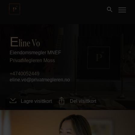
Kjøpe
E
line Vo
Eiendomsmegler MNEF
Selge
PrivatMegleren
Moss
Nybygg
+4740052449
eline.vo@privatmegleren.no
Næring
Lagre visittkort
Del visittkort
Fritidseiendom
Finansiering