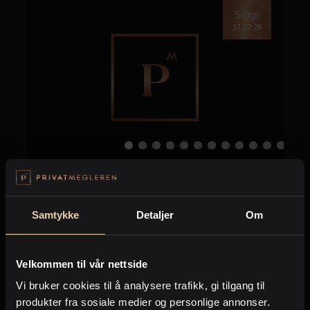
17.07.26
Moss
Samtykke
Detaljer
Om
Glassverket 2
2
Leilighet
-
63m
3.990.000
,-
Velkommen til vår nettside
Vi bruker cookies til å analysere trafikk, gi tilgang til
produkter fra sosiale medier og personlige annonser.