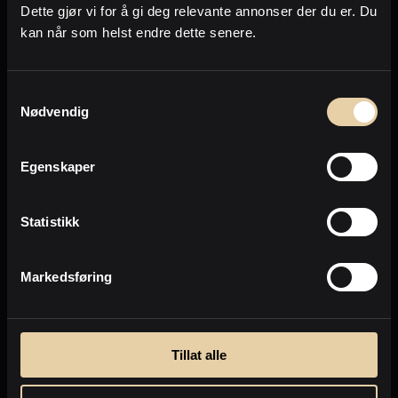
Forrige
Neste
Dette gjør vi for å gi deg relevante annonser der du er. Du
kan når som helst endre dette senere.
Side
1
av
45
Samtykkevalg
Nødvendig
Eiendommer jeg selger nå
Egenskaper
Dette er noen av de eiendommene jeg for
tiden jobber med å omsette.
Statistikk
Markedsføring
Tillat alle