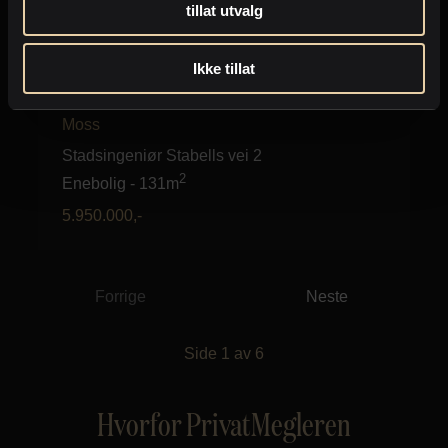
tillat utvalg
Ikke tillat
Moss
Stadsingeniør Stabells vei 2
2
Enebolig
-
131m
5.950.000
,-
Forrige
Neste
Side
1
av
6
Hvorfor PrivatMegleren