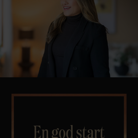
Kontor og megler
Digital boligannonsering
Styling og klargjøring
Kjøpsmegling
Stillinger
Om oss