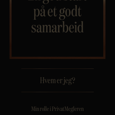
Personvern
Hvem er jeg?
Min rolle i PrivatMegleren