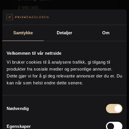
2.990.000
,-
Forrige
Neste
Samtykke
Detaljer
Om
Side
1
av
35
Velkommen til vår nettside
Vi bruker cookies til å analysere trafikk, gi tilgang til
produkter fra sosiale medier og personlige annonser.
Eiendommer kontoret selger nå
Dette gjør vi for å gi deg relevante annonser der du er. Du
kan når som helst endre dette senere.
Her er de siste eiendommene kontoret har
til salgs
Samtykkevalg
Nødvendig
Egenskaper