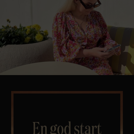
Kontor og megler
Digital boligannonsering
Styling og klargjøring
Kjøpsmegling
Stillinger
Om oss