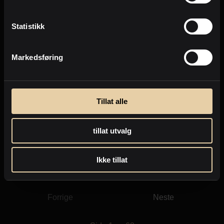
Statistikk
Markedsføring
Tillat alle
Ellingsøy
Kveldssolvegen 59
tillat utvalg
2
Tomt
-
144960m
4.000.000
,-
Ikke tillat
Forrige
Neste