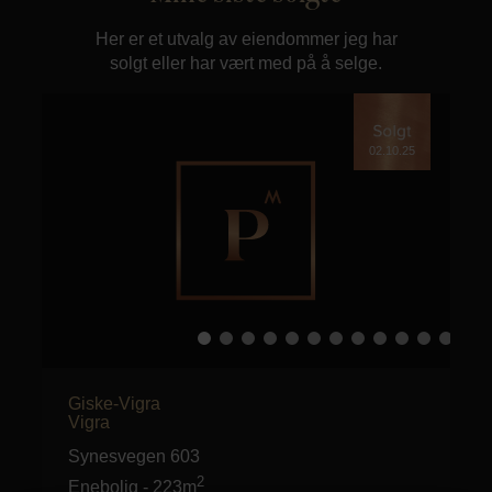
Her er et utvalg av eiendommer jeg har
solgt eller har vært med på å selge.
02.10.25
Giske-Vigra
Vigra
Synesvegen 603
2
Enebolig
-
223m