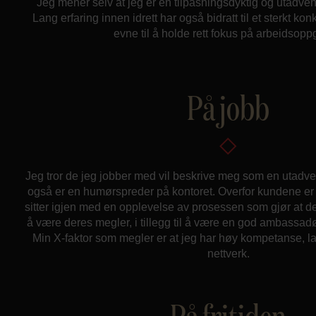
Jeg mener selv at jeg er en tilpasningsdyktig og utadv
Lang erfaring innen idrett har også bidratt til et sterkt ko
evne til å holde rett fokus på arbeidsopp
På jobb
Jeg tror de jeg jobber med vil beskrive meg som en utadve
også er en humørspreder på kontoret. Overfor kundene er d
sitter igjen med en opplevelse av prosessen som gjør at de v
å være deres megler, i tillegg til å være en god ambassadør 
Min X-faktor som megler er at jeg har høy kompetanse, lan
nettverk.