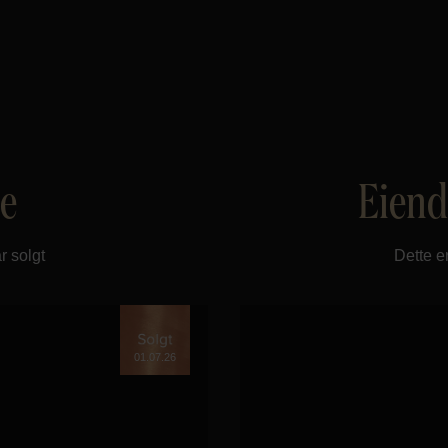
te
Eiend
r solgt
Dette e
01.07.26