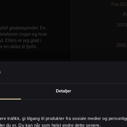
Fra 20
P
2003
full gledesspreder. En
 telefonen ringer og hvor
. Ellers er jeg glad i
2001
en skitur til fjells.
1
Detaljer
.
1995-19
ere trafikk, gi tilgang til produkter fra sosiale medier og personli
der du er. Du kan når som helst endre dette senere.