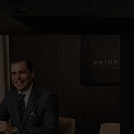
Kontor og megler
Digital boligannonsering
Styling og klargjøring
Kjøpsmegling
Stillinger
Om oss