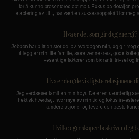
for å kunne presenteres optimalt. Fokus på detaljer, pr
etablering av tillit, har vært en suksessoppskrift for m
Hva er det som gir deg energi?
Jobben har blitt en stor del av hverdagen min, og gir meg da
tillegg er min lille familie, store vennekrets, gode kollegae
vesentlige faktorer som bidrar til trivsel og l
Hva er den/de viktigste relasjonene d
Jeg verdsetter familien min høyt. De er en uvurderlig støt
hektisk hverdag, hvor mye av min tid og fokus investere
kunderelasjoner og levere den beste kund
Hvilke egenskaper beskriver deg b