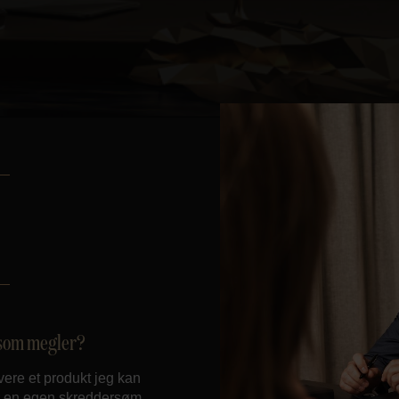
d som megler?
vere et produkt jeg kan
ver en egen skreddersøm