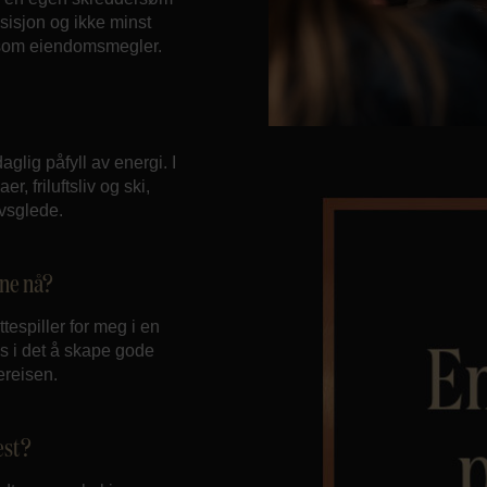
esisjon og ikke minst
eg som eiendomsmegler.
glig påfyll av energi. I
r, friluftsliv og ski,
ivsglede.
ine nå?
tespiller for meg i en
s i det å skape gode
ereisen.
est?