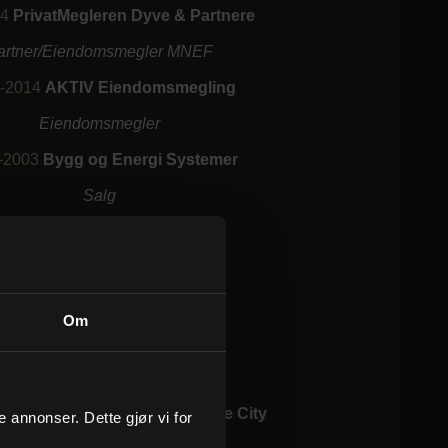
14
PrivatMegleren Dyve & Partnere
artner/Eiendomsmegler MNEF
-2014
AKTIV Eiendomsmegling
Eiendomsmegler
-2003
Bygg og Energi Systemer
Salg
999-2001
3D Media Solutions
Salg
Om
99
University of Utah - Salt Lake City
ge annonser. Dette gjør vi for