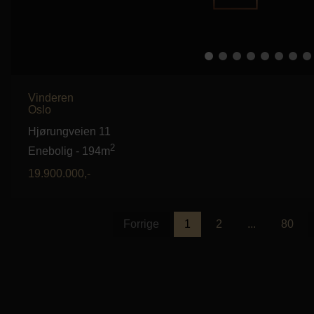
Vinderen
Oslo
Hjørungveien 11
2
Enebolig
-
194m
19.900.000
,-
Forrige
1
2
...
80