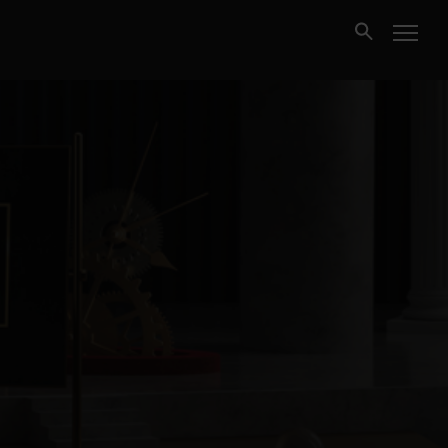
Kjøpe
Selge
Nybygg
Næring
Fritidseiendom
Finansiering