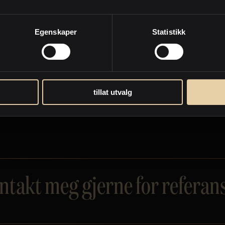
Egenskaper
Statistikk
g tar på meg.
tillat utvalg
ntakt meg gjerne for referans