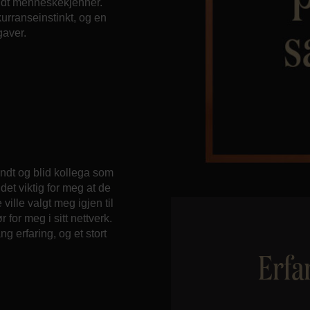
endt menneskekjenner.
nkurranseinstinkt, og en
gaver.
ndt og blid kollega som
et viktig for meg at de
ille valgt meg igjen til
for meg i sitt nettverk.
g erfaring, og et stort
Erfa