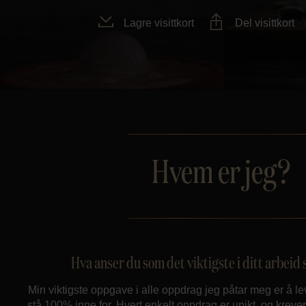
Lagre visittkort
Del visittkort
Hvem er jeg?
Hva anser du som det viktigste i ditt arbei
Min viktigste oppgave i alle oppdrag jeg påtar meg er å le
stå 100% inne for. Hvert enkelt oppdrag er unikt, og kre