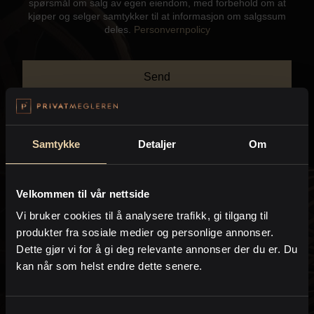
spørsmål om salg av egen eiendom, med forbehold om at
Kontor og megler
kjøper og selger samtykker til at informasjon om salgssum
deles.
Personvernpolicy
Digital boligannonsering
Send
Styling og klargjøring
Kjøpsmegling
Samtykke
Detaljer
Om
Kontakt meg gjerne hvis du har spørsmål:
Stillinger
Velkommen til vår nettside
Benjamin Schøn
Vi bruker cookies til å analysere trafikk, gi tilgang til
Om oss
Partner / Eiendomsmegler MNEF
produkter fra sosiale medier og personlige annonser.
PrivatMegleren
Aksept
Dette gjør vi for å gi deg relevante annonser der du er. Du
kan når som helst endre dette senere.
Tor Martin Tinderholt