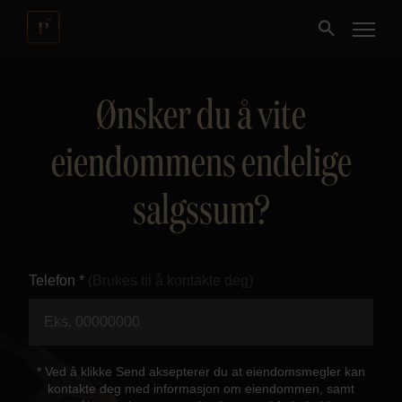
Ønsker du å vite
Kjøpe
eiendommens endelige
Selge
salgssum?
Nybygg
Næring
Telefon *
(Brukes til å kontakte deg)
Fritidseiendom
Finansiering
* Ved å klikke Send aksepterer du at eiendomsmegler kan
kontakte deg med informasjon om eiendommen, samt