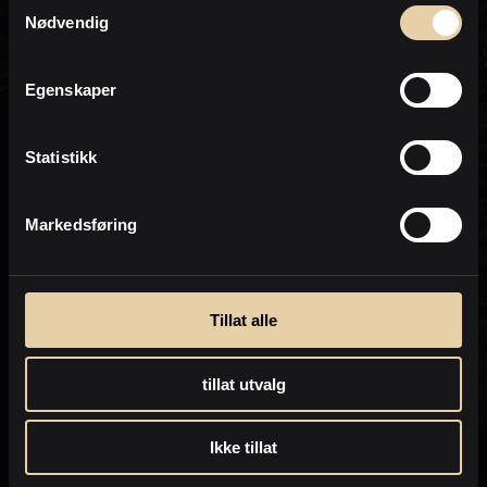
Samtykkevalg
Eiendomsmegler / Salgsleder / Partner
Personvern
Nødvendig
PrivatMegleren
Aksept
Egenskaper
Statistikk
Markedsføring
Tillat alle
tillat utvalg
Ikke tillat