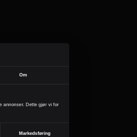
Kontor og megler
Digital boligannonsering
med
 med
deles.
Styling og klargjøring
Kjøpsmegling
Om
Stillinger
Om oss
mål:
ge annonser. Dette gjør vi for
Markedsføring