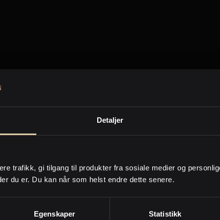
Ved å klikke Send aksepterer du at eiendomsmegler kan kontakte deg 
ormasjon om eiendommen, samt spørsmål om salg av egen eiendom,
hold om at kjøper og selger samtykker til at informasjon om salgssum 
Personvernpolicy
Send
Detaljer
takt meg gjerne hvis du har spørs
ere trafikk, gi tilgang til produkter fra sosiale medier og personli
der du er. Du kan når som helst endre dette senere.
Egenskaper
Statistikk