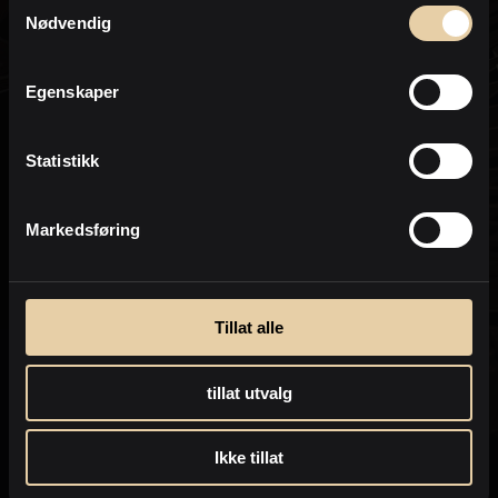
Samtykkevalg
Eiendomsmeglerfullmektig
Personvern
Nødvendig
PrivatMegleren
Haferkamp & Partnere
Egenskaper
Statistikk
Markedsføring
Tillat alle
tillat utvalg
Ikke tillat