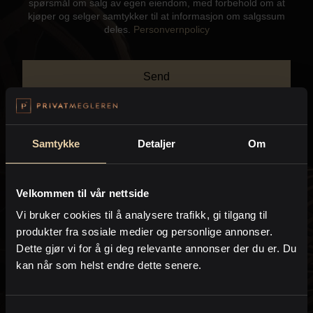
spørsmål om salg av egen eiendom, med forbehold om at
Kontor og megler
kjøper og selger samtykker til at informasjon om salgssum
deles.
Personvernpolicy
Digital boligannonsering
Send
Styling og klargjøring
Kjøpsmegling
Samtykke
Detaljer
Om
Kontakt meg gjerne hvis du har spørsmål:
Stillinger
Velkommen til vår nettside
Benedicte Mæland
Vi bruker cookies til å analysere trafikk, gi tilgang til
Om oss
Eiendomsmegler MNEF / Partner
produkter fra sosiale medier og personlige annonser.
PrivatMegleren
Haferkamp & Partnere
Dette gjør vi for å gi deg relevante annonser der du er. Du
kan når som helst endre dette senere.
Kine Christensen