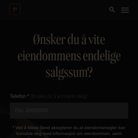
Ønsker du å vite
Kjøpe
eiendommens endelige
Selge
salgssum?
Nybygg
Næring
Telefon *
(Brukes til å kontakte deg)
Fritidseiendom
Finansiering
* Ved å klikke Send aksepterer du at eiendomsmegler kan
kontakte deg med informasjon om eiendommen, samt