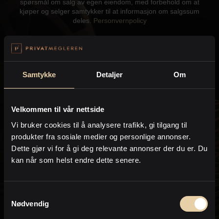
spørsmål om salg av egen eiendom, med forbehold om at
Kontor og megler
kjøper og selger samtykker til at informasjon om salgssum
deles.
Personvernpolicy
Digital boligannonsering
Send
Styling og klargjøring
Samtykke
Detaljer
Om
Kjøpsmegling
Velkommen til vår nettside
Kontakt meg gjerne hvis du har spørsmål:
Vi bruker cookies til å analysere trafikk, gi tilgang til
Stillinger
produkter fra sosiale medier og personlige annonser.
Dette gjør vi for å gi deg relevante annonser der du er. Du
Martin Spinnvåg
Om oss
kan når som helst endre dette senere.
Eiendomsmegler / Partner
PrivatMegleren
Fredrikstad
Samtykkevalg
Nødvendig