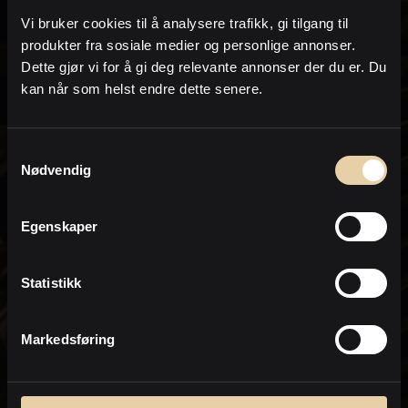
på e-post og /eller telefon i form av sms eller
Vi bruker cookies til å analysere trafikk, gi tilgang til
oppringing.
produkter fra sosiale medier og personlige annonser.
om lignende eiendommer som kommer
Dette gjør vi for å gi deg relevante annonser der du er. Du
for salg og annen eiendomsrelatert
kan når som helst endre dette senere.
informasjon
I forbindelse med hjelp til å finne og
Samtykkevalg
kjøpe eiendommer
Nødvendig
for bistand med salg og verdivurdering/e-
takst av min nåværende eiendom
Egenskaper
Jeg samtykker til at PrivatMegleren kan
sende meg markedsføring på e-post.
Statistikk
Dette inkluderer nyhetsbrev, informasjon
om kjøpsprosessen, relevante
eiendommer og markedsføring fra
Nordea.
Markedsføring
* Ved bestilling av salgsoppgave aksepterer du at