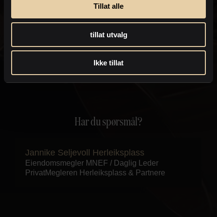
eiendomsmegler kan kontakte deg med informasjon om
Tillat alle
eiendommen, som for eksempel endringer i
salgsoppgaven.
Personvernpolicy
tillat utvalg
Send
Ikke tillat
Har du spørsmål?
Jannike Seljevoll Herleiksplass
Eiendomsmegler MNEF / Daglig Leder
PrivatMegleren
Herleiksplass & Partnere