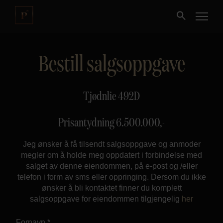
Bestill salgsoppgave
Kjøpe
Selge
Tjødnlie 492D
Nybygg
Prisantydning
6.500.000
,-
Jeg ønsker å få tilsendt salgsoppgave og anmoder
Næring
megler om å holde meg oppdatert i forbindelse med
salget av denne eiendommen, på e-post og /eller
Fritidseiendom
telefon i form av sms eller oppringing. Dersom du ikke
ønsker å bli kontaktet finner du komplett
salgsoppgave for eiendommen tilgjengelig
her
Finansiering
Fornavn *