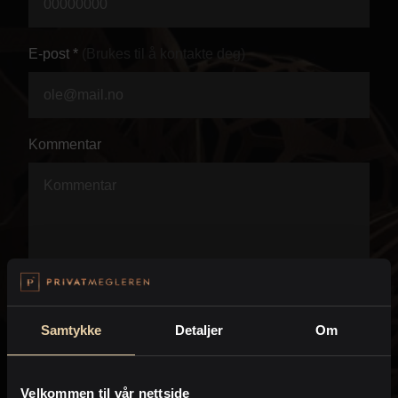
Personvern
E-post *
(Brukes til å kontakte deg)
Kommentar
Samtykke
Detaljer
Om
Velkommen til vår nettside
Jeg anmoder PrivatMegleren om å kontakte meg