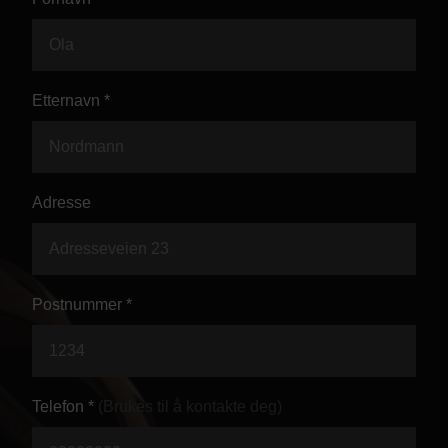
Kontor og megler
Digital boligannonsering
Etternavn *
Styling og klargjøring
Kjøpsmegling
Adresse
Stillinger
Postnummer *
Om oss
Telefon *
(Brukes til å kontakte deg)