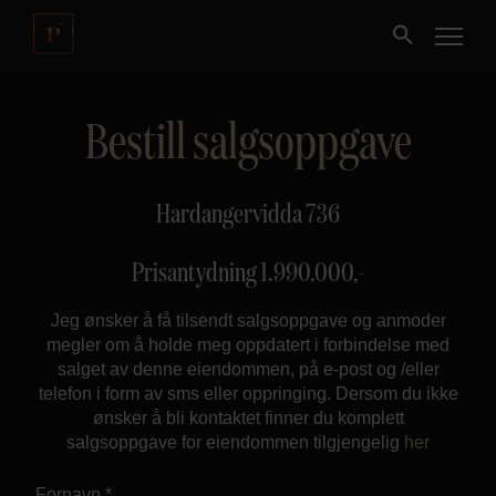
Bestill salgsoppgave
Kjøpe
Selge
Hardangervidda 736
Nybygg
Prisantydning
1.990.000
,-
Jeg ønsker å få tilsendt salgsoppgave og anmoder
Næring
megler om å holde meg oppdatert i forbindelse med
salget av denne eiendommen, på e-post og /eller
Fritidseiendom
telefon i form av sms eller oppringing. Dersom du ikke
ønsker å bli kontaktet finner du komplett
salgsoppgave for eiendommen tilgjengelig
her
Finansiering
Fornavn *