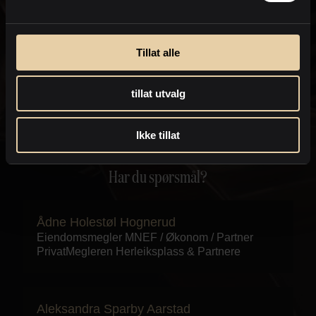
eiendomsmegler kan kontakte deg med informasjon om
eiendommen, som for eksempel endringer i
salgsoppgaven.
Personvernpolicy
Tillat alle
Send
tillat utvalg
Ikke tillat
Har du spørsmål?
Ådne Holestøl Hognerud
Eiendomsmegler MNEF / Økonom / Partner
PrivatMegleren
Herleiksplass & Partnere
Aleksandra Sparby Aarstad