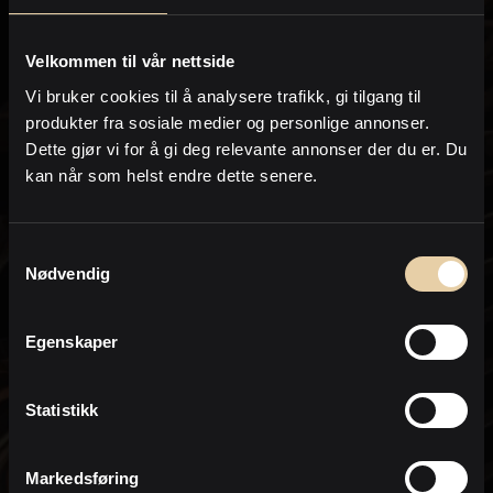
på e-post og /eller telefon i form av sms eller
oppringing.
Velkommen til vår nettside
om lignende eiendommer som kommer
Vi bruker cookies til å analysere trafikk, gi tilgang til
for salg og annen eiendomsrelatert
informasjon
produkter fra sosiale medier og personlige annonser.
Dette gjør vi for å gi deg relevante annonser der du er. Du
I forbindelse med hjelp til å finne og
kan når som helst endre dette senere.
kjøpe eiendommer
for bistand med salg og verdivurdering/e-
Samtykkevalg
takst av min nåværende eiendom
Nødvendig
Jeg samtykker til at PrivatMegleren kan
sende meg markedsføring på e-post.
Egenskaper
Dette inkluderer nyhetsbrev, informasjon
om kjøpsprosessen, relevante
eiendommer og markedsføring fra
Nordea.
Statistikk
Markedsføring
* Ved bestilling av salgsoppgave aksepterer du at