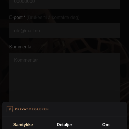
Personvern
E-post *
(Brukes til å kontakte deg)
Kommentar
Samtykke
Detaljer
Om
Jeg anmoder PrivatMegleren om å kontakte meg