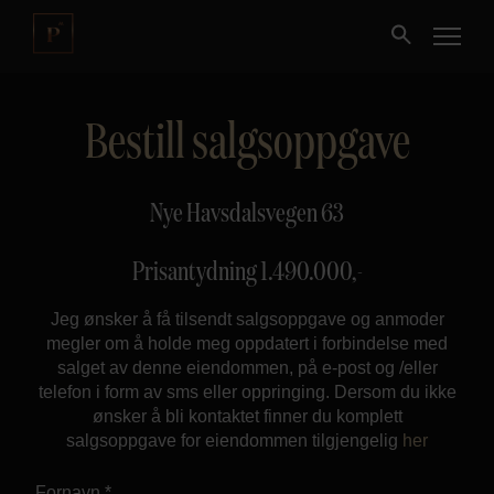
Bestill salgsoppgave
Kjøpe
Selge
Nye Havsdalsvegen 63
Nybygg
Prisantydning
1.490.000
,-
Jeg ønsker å få tilsendt salgsoppgave og anmoder
Næring
megler om å holde meg oppdatert i forbindelse med
salget av denne eiendommen, på e-post og /eller
Fritidseiendom
telefon i form av sms eller oppringing. Dersom du ikke
ønsker å bli kontaktet finner du komplett
salgsoppgave for eiendommen tilgjengelig
her
Finansiering
Fornavn *