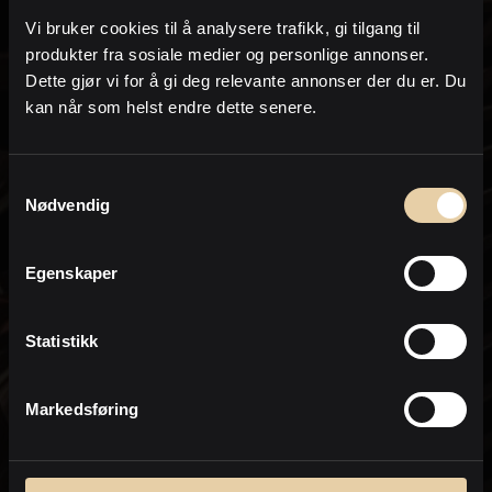
på e-post og /eller telefon i form av sms eller
Vi bruker cookies til å analysere trafikk, gi tilgang til
oppringing.
produkter fra sosiale medier og personlige annonser.
om lignende eiendommer som kommer
Dette gjør vi for å gi deg relevante annonser der du er. Du
for salg og annen eiendomsrelatert
kan når som helst endre dette senere.
informasjon
I forbindelse med hjelp til å finne og
Samtykkevalg
kjøpe eiendommer
Nødvendig
for bistand med salg og verdivurdering/e-
takst av min nåværende eiendom
Egenskaper
Jeg samtykker til at PrivatMegleren kan
sende meg markedsføring på e-post.
Statistikk
Dette inkluderer nyhetsbrev, informasjon
om kjøpsprosessen, relevante
eiendommer og markedsføring fra
Nordea.
Markedsføring
* Ved bestilling av salgsoppgave aksepterer du at