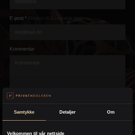
Personvern
E-post *
(Brukes til å kontakte deg)
Kommentar
Samtykke
Detaljer
Om
Velkommen til vår nettside
Jeg anmoder PrivatMegleren om å kontakte meg