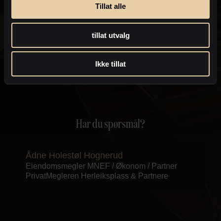
eiendomsmegler kan kontakte deg med informasjon om
Tillat alle
eiendommen, som for eksempel endringer i
salgsoppgaven.
Personvernpolicy
tillat utvalg
Send
Ikke tillat
Har du spørsmål?
Ådne Holestøl Hognerud
Eiendomsmegler MNEF / Økonom / Partner
PrivatMegleren
Herleiksplass & Partnere