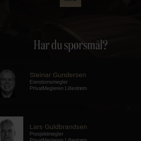
Har du spørsmål?
Steinar Gundersen
Eiendomsmegler
PrivatMegleren
Lillestrøm
Lars Guldbrandsen
Prosjektmegler
PrivatMegleren
Lillestrøm