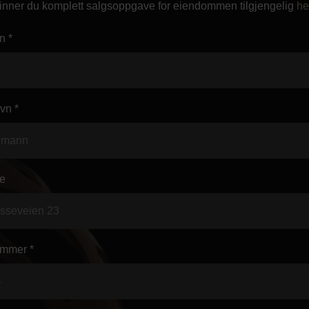
finner du komplett salgsoppgave for eiendommen tilgjengelig
he
n *
vn *
e
mmer *