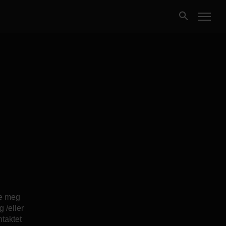
Kjøpe
Selge
Nybygg
Næring
Fritidseiendom
de meg
Finansiering
 /eller
ntaktet