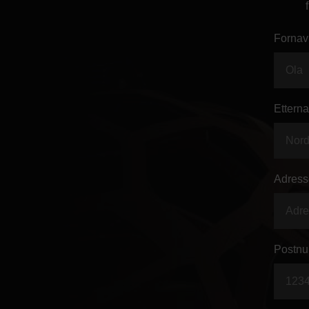
Fornav
Etterna
Adress
Postnu