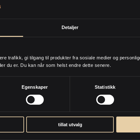
anmoder PrivatMegleren om å kontakte meg på e-post og /eller
on i form av sms eller oppringing.
Detaljer
og dele min informasjon med utbygger
for bistand med salg og verdivurdering/e-takst av min
nåværende eiendom
ere trafikk, gi tilgang til produkter fra sosiale medier og personli
der du er. Du kan når som helst endre dette senere.
Jeg samtykker til at PrivatMegleren kan sende meg
markedsføring på e-post. Dette inkluderer nyhetsbrev,
informasjon om kjøpsprosessen, relevante eiendommer og
markedsføring fra Nordea.
Egenskaper
Statistikk
bestilling av salgsoppgave aksepterer du at eiendomsmegler kan konta
med informasjon om eiendommen, som for eksempel endringer i
salgsoppgaven.
Personvernpolicy
tillat utvalg
Send