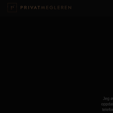
Jeg ø
oppdat
telefo