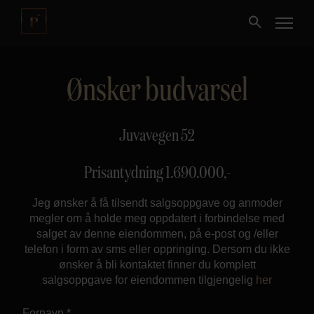
Ønsker budvarsel
Kjøpe
Selge
Juvavegen 52
Nybygg
Prisantydning
1.690.000
,-
Jeg ønsker å få tilsendt salgsoppgave og anmoder
Næring
megler om å holde meg oppdatert i forbindelse med
salget av denne eiendommen, på e-post og /eller
Fritidseiendom
telefon i form av sms eller oppringing. Dersom du ikke
ønsker å bli kontaktet finner du komplett
salgsoppgave for eiendommen tilgjengelig
her
Finansiering
Fornavn *