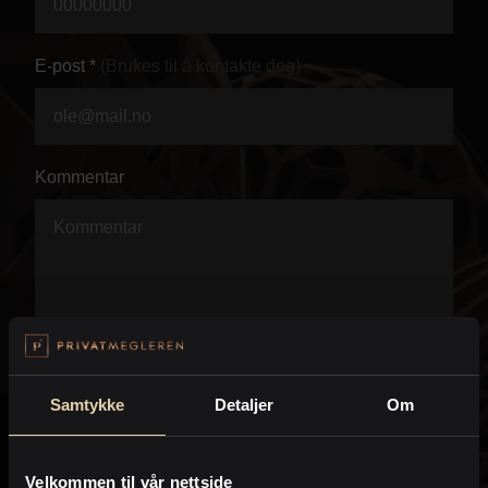
Personvern
E-post *
(Brukes til å kontakte deg)
Kommentar
Samtykke
Detaljer
Om
Velkommen til vår nettside
Jeg anmoder PrivatMegleren om å kontakte meg