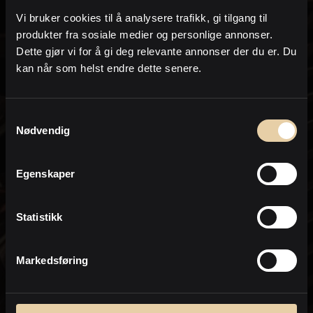
på e-post og /eller telefon i form av sms eller
Vi bruker cookies til å analysere trafikk, gi tilgang til
oppringing.
produkter fra sosiale medier og personlige annonser.
om lignende eiendommer som kommer
Dette gjør vi for å gi deg relevante annonser der du er. Du
for salg og annen eiendomsrelatert
kan når som helst endre dette senere.
informasjon
I forbindelse med hjelp til å finne og
Samtykkevalg
kjøpe eiendommer
Nødvendig
for bistand med salg og verdivurdering/e-
takst av min nåværende eiendom
Egenskaper
Jeg samtykker til at PrivatMegleren kan
sende meg markedsføring på e-post.
Statistikk
Dette inkluderer nyhetsbrev, informasjon
om kjøpsprosessen, relevante
eiendommer og markedsføring fra
Nordea.
Markedsføring
* Ved bestilling av salgsoppgave aksepterer du at