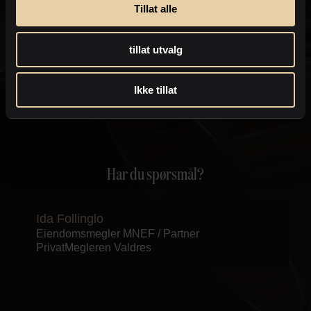
eiendomsmegler kan kontakte deg med informasjon om
Tillat alle
eiendommen, som for eksempel endringer i
salgsoppgaven.
Personvernpolicy
tillat utvalg
Send
Ikke tillat
Har du spørsmål?
Ida Follinglo
Eiendomsmegler MNEF / Partner
PrivatMegleren
Valdres