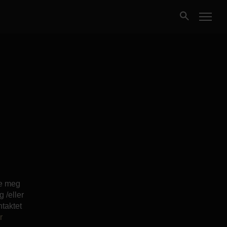
Kjøpe
Selge
Nybygg
Næring
Fritidseiendom
de meg
 /eller
ntaktet
Finansiering
r