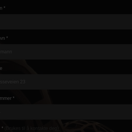
n *
vn *
e
mmer *
 *
(Brukes til å kontakte deg)