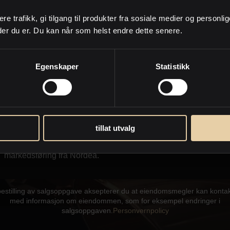
anmoder PrivatMegleren om å kontakte meg på e-post og /eller
ere trafikk, gi tilgang til produkter fra sosiale medier og personli
on i form av sms eller oppringing.
der du er. Du kan når som helst endre dette senere.
om lignende eiendommer som kommer for salg og annen
eiendomsrelatert informasjon
Egenskaper
Statistikk
I forbindelse med hjelp til å finne og kjøpe eiendommer
for bistand med salg og verdivurdering/e-takst av min
nåværende eiendom
Jeg samtykker til at PrivatMegleren kan sende meg
tillat utvalg
markedsføring på e-post. Dette inkluderer nyhetsbrev,
informasjon om kjøpsprosessen, relevante eiendommer og
markedsføring fra Nordea.
bestilling av salgsoppgave aksepterer du at eiendomsmegler kan konta
med informasjon om eiendommen, som for eksempel endringer i
salgsoppgaven.
Personvernpolicy