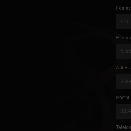
Fornav
Etterna
Adress
Postnu
Telefon