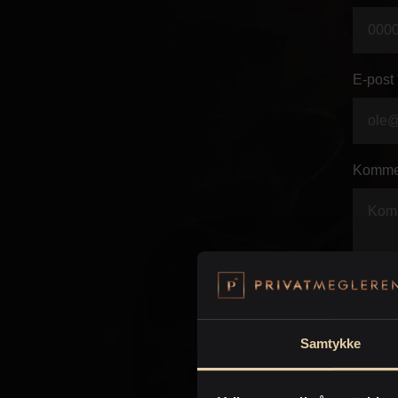
E-post 
Komme
Samtykke