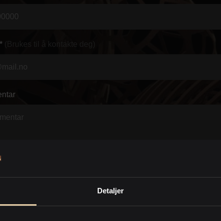
*
(Brukes til å kontakte deg)
ntar
Detaljer