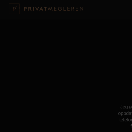
Jeg ø
oppdat
telefo