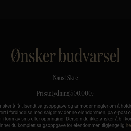
Ønsker budvarsel
Naust Skre
Prisantydning
500.000
,-
nsker å få tilsendt salgsoppgave og anmoder megler om å hol
ert i forbindelse med salget av denne eiendommen, på e-post og
n i form av sms eller oppringing. Dersom du ikke ønsker å bli ko
finner du komplett salgsoppgave for eiendommen tilgjengelig
he