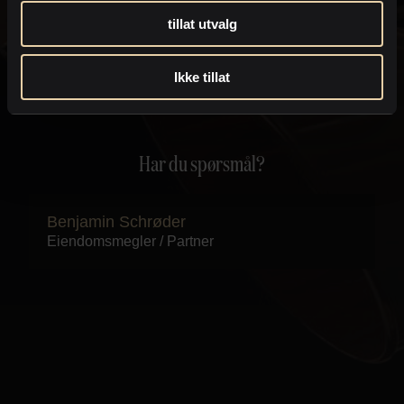
tillat utvalg
Send
Ikke tillat
Har du spørsmål?
Benjamin Schrøder
Eiendomsmegler / Partner