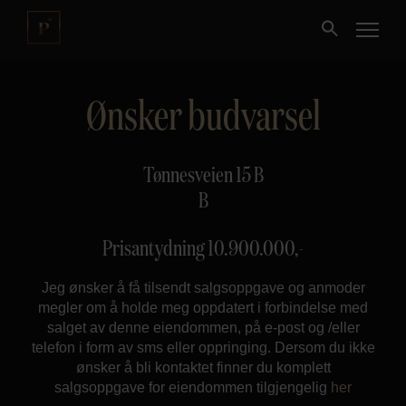
Ønsker budvarsel
Kjøpe
Selge
Tønnesveien 15 B
B
Nybygg
Prisantydning
10.900.000
,-
Næring
Jeg ønsker å få tilsendt salgsoppgave og anmoder
megler om å holde meg oppdatert i forbindelse med
Fritidseiendom
salget av denne eiendommen, på e-post og /eller
telefon i form av sms eller oppringing. Dersom du ikke
ønsker å bli kontaktet finner du komplett
Finansiering
salgsoppgave for eiendommen tilgjengelig
her