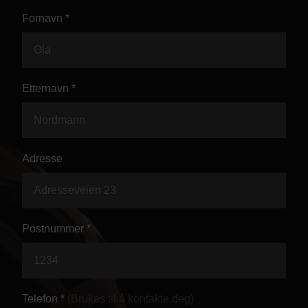
Kontor og megler
Fornavn *
Digital boligannonsering
Etternavn *
Styling og klargjøring
Kjøpsmegling
Adresse
Stillinger
Om oss
Postnummer *
Telefon *
(Brukes til å kontakte deg)