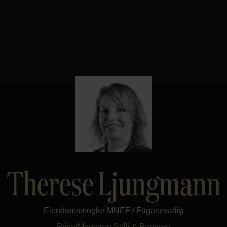
Therese Ljungmann
Eiendomsmegler MNEF / Fagansvarlig
PrivatMegleren
Solli & Partnere