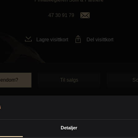
47 30 91 79
Lagre visittkort
Del visittkort
iendom?
Til salgs
So
Eiendom solgt
Detaljer