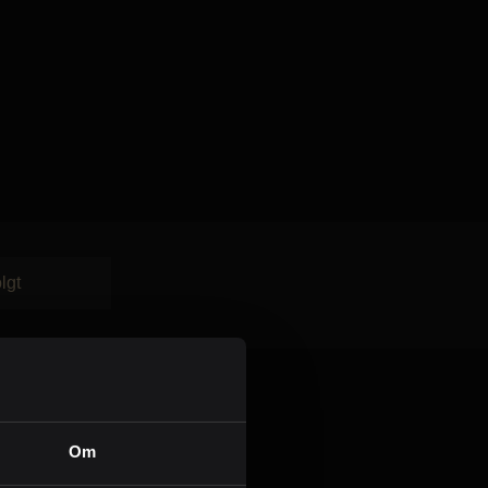
Kontor og megler
Digital boligannonsering
Styling og klargjøring
Kjøpsmegling
Stillinger
lgt
Om oss
Om