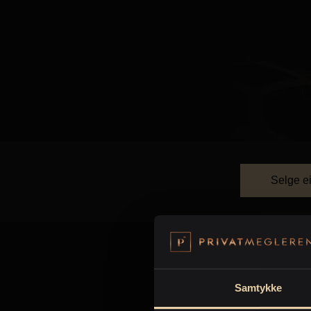
Selge e
Eiendom til salgs
Samtykke