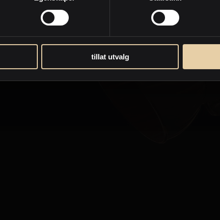
Jørgen Ek
Eiendomsmegler / Partner
PrivatMegleren
Dyve & Partnere
tillat utvalg