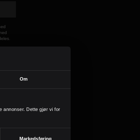
Kontor og megler
Digital boligannonsering
med
 med
deles.
Styling og klargjøring
Kjøpsmegling
Om
Stillinger
Om oss
mål:
ge annonser. Dette gjør vi for
Markedsføring