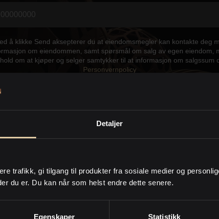
Ved å klikke Send aksepterer du at eiendomsmegler kan kontakte deg 
ormasjon om eiendommen, samt spørsmål om salg av egen eiendom,
hold om at kjøper og selger samtykker til at informasjon om salgssum 
Personvernpolicy
Send
Detaljer
takt meg gjerne hvis du har spørs
ere trafikk, gi tilgang til produkter fra sosiale medier og personli
der du er. Du kan når som helst endre dette senere.
Egenskaper
Statistikk