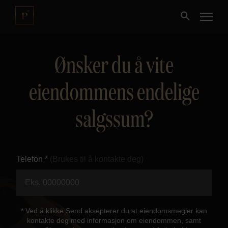
Ønsker du å vite
Kjøpe
eiendommens endelige
Selge
salgssum?
Nybygg
Næring
Telefon *
(Brukes til å kontakte deg)
Fritidseiendom
Finansiering
* Ved å klikke Send aksepterer du at eiendomsmegler kan
kontakte deg med informasjon om eiendommen, samt