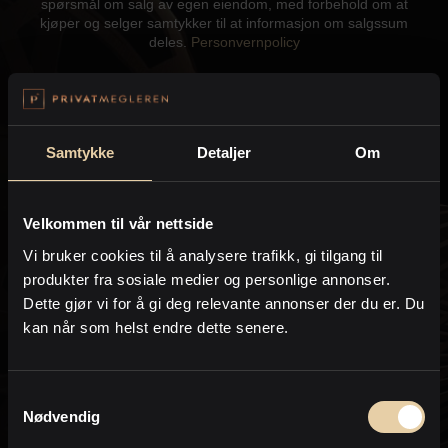
spørsmål om salg av egen eiendom, med forbehold om at
Kontor og megler
kjøper og selger samtykker til at informasjon om salgssum
deles.
Personvernpolicy
Digital boligannonsering
Send
Styling og klargjøring
Samtykke
Detaljer
Om
Kjøpsmegling
Velkommen til vår nettside
Kontakt meg gjerne hvis du har spørsmål:
Vi bruker cookies til å analysere trafikk, gi tilgang til
Stillinger
produkter fra sosiale medier og personlige annonser.
Dette gjør vi for å gi deg relevante annonser der du er. Du
Henriette Schaathun
Om oss
kan når som helst endre dette senere.
Eiendomsmegler
PrivatMegleren
Vikebø & Jørgensen
Samtykkevalg
Nødvendig