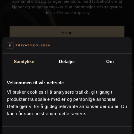
spørsmål om salg av egen eiendom, med forbehold om at
Kontor og megler
kjøper og selger samtykker til at informasjon om salgssum
deles.
Personvernpolicy
Digital boligannonsering
Send
Styling og klargjøring
Kjøpsmegling
Samtykke
Detaljer
Om
Kontakt meg gjerne hvis du har spørsmål:
Stillinger
Velkommen til vår nettside
Cecilie Elliott Jørstad
Vi bruker cookies til å analysere trafikk, gi tilgang til
Om oss
Eiendomsmegler / Salgsleder / Partner
produkter fra sosiale medier og personlige annonser.
PrivatMegleren
Soria Moria
Dette gjør vi for å gi deg relevante annonser der du er. Du
kan når som helst endre dette senere.
Kristine Carlsen