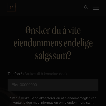
Ønsker du å vite
Kjøpe
eiendommens endelige
Selge
salgssum?
Nybygg
Næring
Telefon *
(Brukes til å kontakte deg)
Fritidseiendom
Finansiering
* Ved å klikke Send aksepterer du at eiendomsmegler kan
kontakte deg med informasjon om eiendommen, samt