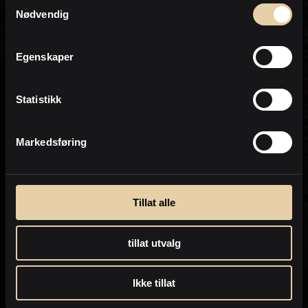
Samtykkevalg
Eiendomsmeglerfullmektig
Personvern
Nødvendig
PrivatMegleren
Soria Moria
Egenskaper
Statistikk
Markedsføring
Tillat alle
tillat utvalg
Ikke tillat