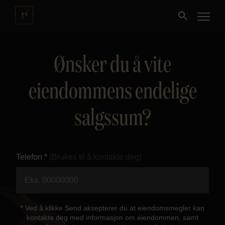
Ønsker du å vite
Kjøpe
eiendommens endelige
Selge
salgssum?
Nybygg
Næring
Telefon *
(Brukes til å kontakte deg)
Fritidseiendom
Finansiering
* Ved å klikke Send aksepterer du at eiendomsmegler kan
kontakte deg med informasjon om eiendommen, samt