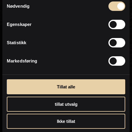
Samtykkevalg
Backoffice/Controller
Personvern
Nødvendig
PrivatMegleren
Park
Egenskaper
Statistikk
Markedsføring
Tillat alle
tillat utvalg
Ikke tillat