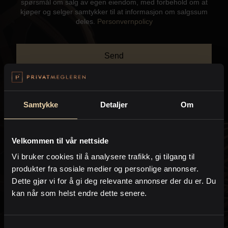
spørsmål om salg av egen eiendom, med forbehold om at
Kontor og megler
kjøper og selger samtykker til at informasjon om salgssum
deles.
Personvernpolicy
Digital boligannonsering
Send
Styling og klargjøring
Kjøpsmegling
Samtykke
Detaljer
Om
Kontakt meg gjerne hvis du har spørsmål:
Stillinger
Velkommen til vår nettside
Trond Nordahl Amundsen
Vi bruker cookies til å analysere trafikk, gi tilgang til
Om oss
Eiendomsmegler MNEF / Partner
produkter fra sosiale medier og personlige annonser.
PrivatMegleren
Park
Dette gjør vi for å gi deg relevante annonser der du er. Du
kan når som helst endre dette senere.
Emilie Eckmann