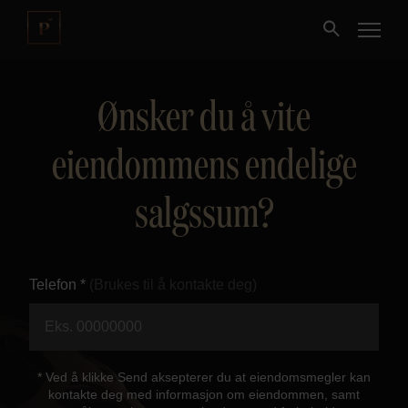
Ønsker du å vite
Kjøpe
eiendommens endelige
Selge
salgssum?
Nybygg
Næring
Telefon *
(Brukes til å kontakte deg)
Fritidseiendom
Finansiering
* Ved å klikke Send aksepterer du at eiendomsmegler kan
kontakte deg med informasjon om eiendommen, samt