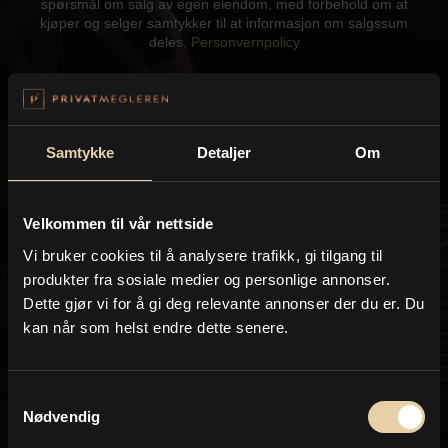
spørsmål om salg av egen eiendom, med forbehold om at
Kontor og megler
kjøper og selger samtykker til at informasjon om salgssum
deles.
Personvernpolicy
Digital boligannonsering
Send
Styling og klargjøring
Samtykke
Detaljer
Om
Kjøpsmegling
Velkommen til vår nettside
Kontakt meg gjerne hvis du har spørsmål:
Vi bruker cookies til å analysere trafikk, gi tilgang til
Stillinger
produkter fra sosiale medier og personlige annonser.
Dette gjør vi for å gi deg relevante annonser der du er. Du
Om oss
kan når som helst endre dette senere.
Samtykkevalg
Nødvendig