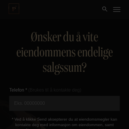
Ønsker du å vite
Kjøpe
eiendommens endelige
Selge
salgssum?
Nybygg
Næring
Telefon *
(Brukes til å kontakte deg)
Fritidseiendom
Finansiering
* Ved å klikke Send aksepterer du at eiendomsmegler kan
kontakte deg med informasjon om eiendommen, samt