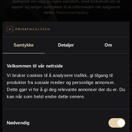
spørsmål om salg av egen eiendom, med forbehold om at
Kontor og megler
kjøper og selger samtykker til at informasjon om salgssum
deles.
Personvernpolicy
Digital boligannonsering
Send
Styling og klargjøring
Samtykke
Detaljer
Om
Kjøpsmegling
Velkommen til vår nettside
Kontakt meg gjerne hvis du har spørsmål:
Vi bruker cookies til å analysere trafikk, gi tilgang til
Stillinger
produkter fra sosiale medier og personlige annonser.
Dette gjør vi for å gi deg relevante annonser der du er. Du
Leif Zahl
Om oss
kan når som helst endre dette senere.
Eiendomsmegler / Partner
PrivatMegleren
Trondheim
Samtykkevalg
Nødvendig