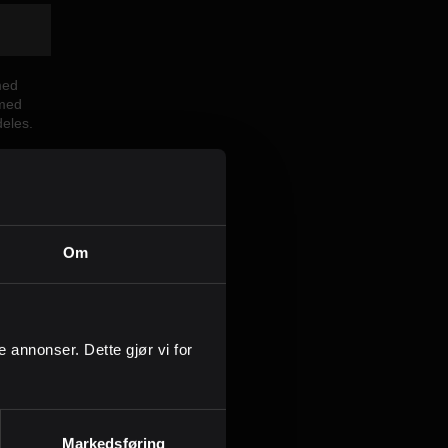
Kontor og megler
Digital boligannonsering
med
 med
deles.
Styling og klargjøring
Kjøpsmegling
Om
Stillinger
Om oss
mål:
ge annonser. Dette gjør vi for
Markedsføring