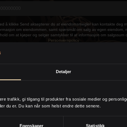
Ved å klikke Send aksepterer du at eiendomsmegler kan kontakte deg 
ormasjon om eiendommen, samt spørsmål om salg av egen eiendom,
hold om at kjøper og selger samtykker til at informasjon om salgssum 
Personvernpolicy
Send
Detaljer
takt meg gjerne hvis du har spørs
ere trafikk, gi tilgang til produkter fra sosiale medier og personli
der du er. Du kan når som helst endre dette senere.
Egenskaper
Statistikk