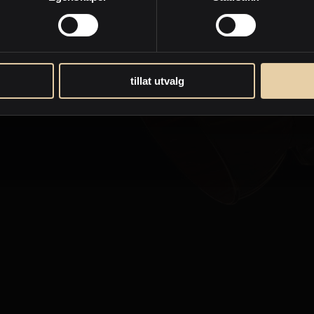
Hans Christian Espenes
Eiendomsmegler / Salgsleder / Partner
PrivatMegleren
Trondheim
tillat utvalg