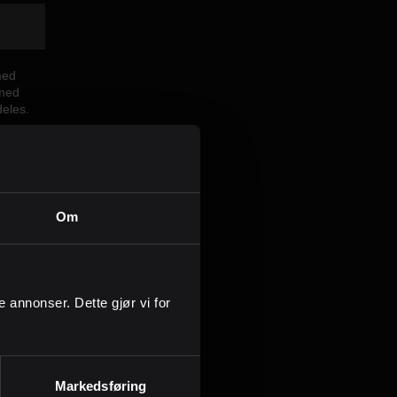
Kontor og megler
Digital boligannonsering
med
 med
deles.
Styling og klargjøring
Kjøpsmegling
Om
Stillinger
Om oss
mål:
ge annonser. Dette gjør vi for
Markedsføring