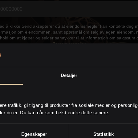
Ved å klikke Send aksepterer du at eiendomsmegler kan kontakte deg 
ormasjon om eiendommen, samt spørsmål om salg av egen eiendom,
hold om at kjøper og selger samtykker til at informasjon om salgssum 
Personvernpolicy
Send
Detaljer
takt meg gjerne hvis du har spørs
ere trafikk, gi tilgang til produkter fra sosiale medier og personli
der du er. Du kan når som helst endre dette senere.
Egenskaper
Statistikk