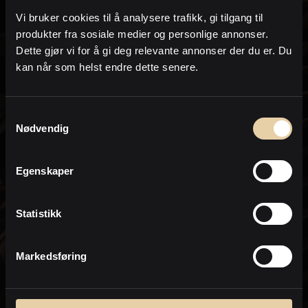
på e-post og /eller telefon i form av sms eller
Vi bruker cookies til å analysere trafikk, gi tilgang til
oppringing.
produkter fra sosiale medier og personlige annonser.
om lignende eiendommer som kommer
Dette gjør vi for å gi deg relevante annonser der du er. Du
for salg og annen eiendomsrelatert
kan når som helst endre dette senere.
informasjon
I forbindelse med hjelp til å finne og
Samtykkevalg
kjøpe eiendommer
Nødvendig
for bistand med salg og verdivurdering/e-
takst av min nåværende eiendom
Egenskaper
Jeg samtykker til at PrivatMegleren kan
sende meg markedsføring på e-post.
Statistikk
Dette inkluderer nyhetsbrev, informasjon
om kjøpsprosessen, relevante
eiendommer og markedsføring fra
Nordea.
Markedsføring
* Ved bestilling av salgsoppgave aksepterer du at