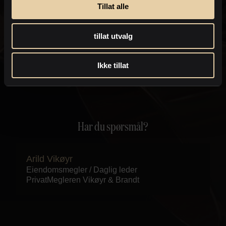
eiendomsmegler kan kontakte deg med informasjon om
Tillat alle
eiendommen, som for eksempel endringer i
salgsoppgaven.
Personvernpolicy
tillat utvalg
Send
Ikke tillat
Har du spørsmål?
Arild Vikøyr
Eiendomsmegler / Daglig leder
PrivatMegleren
Vikøyr & Brandt