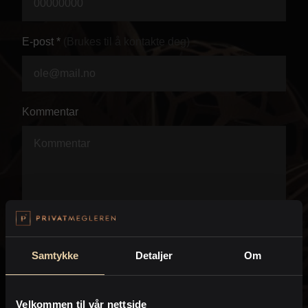
Personvern
E-post *
(Brukes til å kontakte deg)
Kommentar
Samtykke
Detaljer
Om
Velkommen til vår nettside
Jeg anmoder PrivatMegleren om å kontakte meg