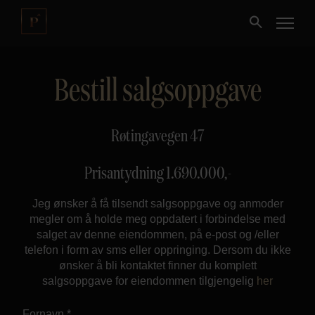
Bestill salgsoppgave
Kjøpe
Selge
Røtingavegen 47
Nybygg
Prisantydning
1.690.000
,-
Jeg ønsker å få tilsendt salgsoppgave og anmoder
Næring
megler om å holde meg oppdatert i forbindelse med
salget av denne eiendommen, på e-post og /eller
Fritidseiendom
telefon i form av sms eller oppringing. Dersom du ikke
ønsker å bli kontaktet finner du komplett
salgsoppgave for eiendommen tilgjengelig
her
Finansiering
Fornavn *