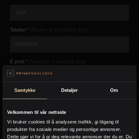
Kontor og megler
Digital boligannonsering
Telefon *
(Brukes til å kontakte deg)
Styling og klargjøring
Kjøpsmegling
E-post *
(Brukes til å kontakte deg)
Stillinger
Samtykke
Detaljer
Om
Beskjed *
Om oss
Velkommen til vår nettside
Vi bruker cookies til å analysere trafikk, gi tilgang til
produkter fra sosiale medier og personlige annonser.
Dette gjør vi for å gi deg relevante annonser der du er. Du