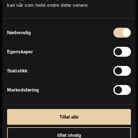
Personvern
kan når som helst endre dette senere.
Samtykkevalg
Nødvendig
Send
Egenskaper
Personvernpolicy
Statistikk
Markedsføring
Tillat alle
tillat utvalg