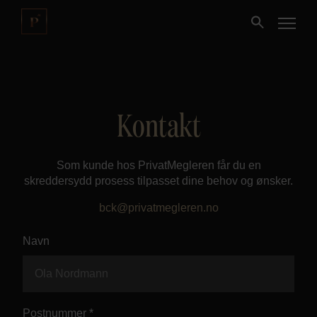
Kjøpe
Kontakt
Selge
Som kunde hos PrivatMegleren får du en
Nybygg
skreddersydd prosess tilpasset dine behov og ønsker.
bck@privatmegleren.no
Næring
Navn
Fritidseiendom
Finansiering
Postnummer *