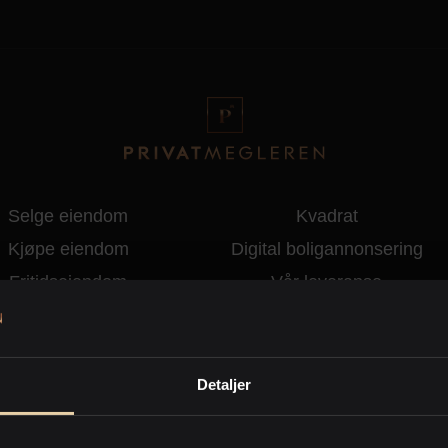
Selge eiendom
Kvadrat
Kjøpe eiendom
Digital boligannonsering
Fritidseiendom
Vår leveranse
Kontor / megler
Tips og råd ved salg
Nybygg
PrivatMegleren Eiendomssøk
yling og klargjøring
Finansiering
Detaljer
KJØP
Om oss
Boligbytte
Personvern