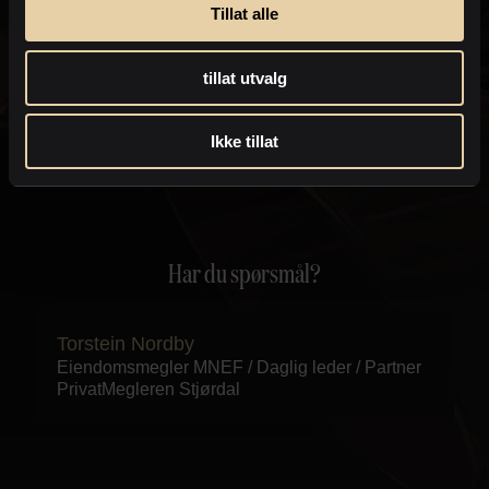
eiendomsmegler kan kontakte deg med informasjon om
Tillat alle
eiendommen, som for eksempel endringer i
salgsoppgaven.
Personvernpolicy
tillat utvalg
Send
Ikke tillat
Har du spørsmål?
Torstein Nordby
Eiendomsmegler MNEF / Daglig leder / Partner
PrivatMegleren
Stjørdal