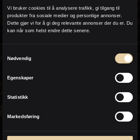
på e-post og /eller telefon i form av sms eller
Vi bruker cookies til å analysere trafikk, gi tilgang til
oppringing.
produkter fra sosiale medier og personlige annonser.
om lignende eiendommer som kommer
Dette gjør vi for å gi deg relevante annonser der du er. Du
for salg og annen eiendomsrelatert
kan når som helst endre dette senere.
informasjon
I forbindelse med hjelp til å finne og
Samtykkevalg
kjøpe eiendommer
Nødvendig
for bistand med salg og verdivurdering/e-
takst av min nåværende eiendom
Egenskaper
Jeg samtykker til at PrivatMegleren kan
sende meg markedsføring på e-post.
Statistikk
Dette inkluderer nyhetsbrev, informasjon
om kjøpsprosessen, relevante
eiendommer og markedsføring fra
Nordea.
Markedsføring
* Ved bestilling av salgsoppgave aksepterer du at