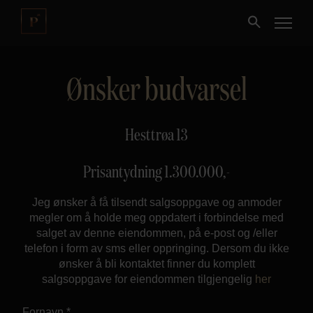
Ønsker budvarsel
Kjøpe
Selge
Hesttrøa 13
Nybygg
Prisantydning
1.300.000
,-
Jeg ønsker å få tilsendt salgsoppgave og anmoder
Næring
megler om å holde meg oppdatert i forbindelse med
salget av denne eiendommen, på e-post og /eller
Fritidseiendom
telefon i form av sms eller oppringing. Dersom du ikke
ønsker å bli kontaktet finner du komplett
salgsoppgave for eiendommen tilgjengelig
her
Finansiering
Fornavn *