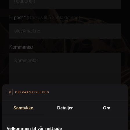
Personvern
E-post *
(Brukes til å kontakte deg)
Kommentar
Samtykke
Detaljer
Om
Velkommen til vår nettside
Jeg anmoder PrivatMegleren om å kontakte meg