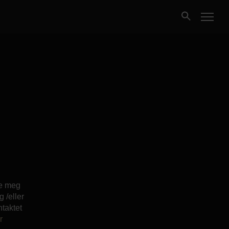
Kjøpe
Selge
Nybygg
Næring
Fritidseiendom
de meg
 /eller
ntaktet
Finansiering
r