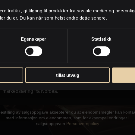
anmoder PrivatMegleren om å kontakte meg på e-post og /eller
ere trafikk, gi tilgang til produkter fra sosiale medier og personli
on i form av sms eller oppringing.
der du er. Du kan når som helst endre dette senere.
om lignende eiendommer som kommer for salg og annen
eiendomsrelatert informasjon
Egenskaper
Statistikk
I forbindelse med hjelp til å finne og kjøpe eiendommer
for bistand med salg og verdivurdering/e-takst av min
nåværende eiendom
Jeg samtykker til at PrivatMegleren kan sende meg
tillat utvalg
markedsføring på e-post. Dette inkluderer nyhetsbrev,
informasjon om kjøpsprosessen, relevante eiendommer og
markedsføring fra Nordea.
bestilling av salgsoppgave aksepterer du at eiendomsmegler kan konta
med informasjon om eiendommen, som for eksempel endringer i
salgsoppgaven.
Personvernpolicy