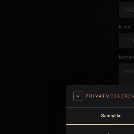
E-post 
Komme
Samtykke