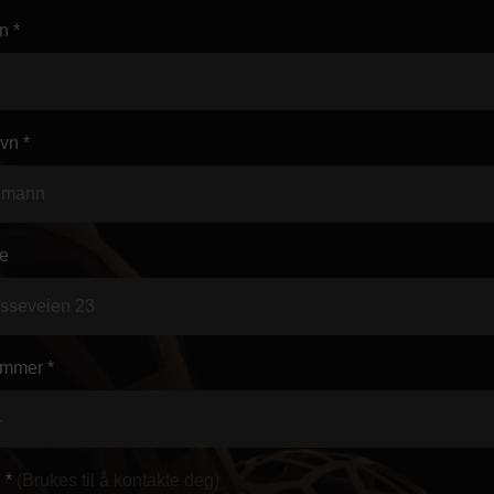
n *
vn *
e
mmer *
 *
(Brukes til å kontakte deg)