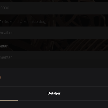
*
(Brukes til å kontakte deg)
ntar
Detaljer