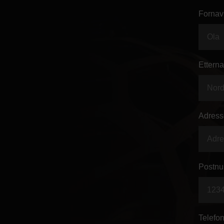
Fornav
Etterna
Adress
Postnu
Telefon