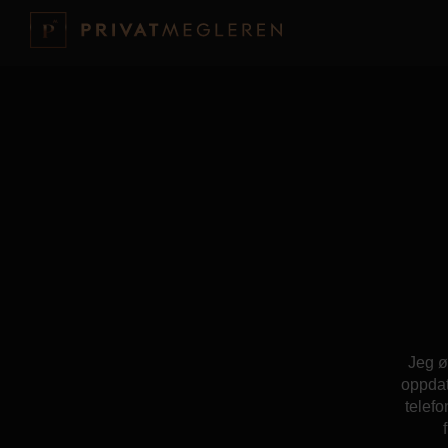
Jeg ø
oppdat
telefo