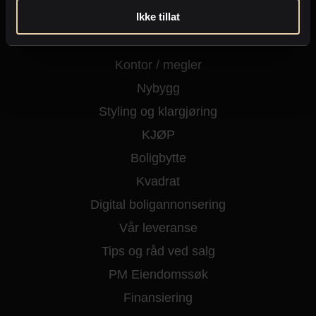
Ikke tillat
Kjøpe eiendom
Fritidseiendom
Kontor / megler
Nybygg
Styling og klargjøring
KJØP
Boligbytte
Kvadrat
Digital boligannonsering
Vår leveranse
Tips og råd ved salg
PM Eiendomssøk
Finansiering