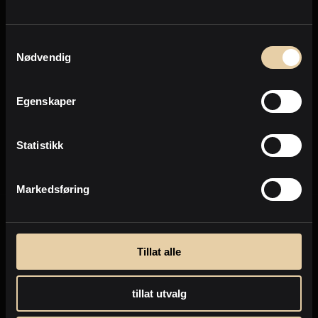
Personvern
Samtykkevalg
Nødvendig
Send
Egenskaper
Personvernpolicy
Statistikk
Markedsføring
Tillat alle
tillat utvalg
Selge eiendom