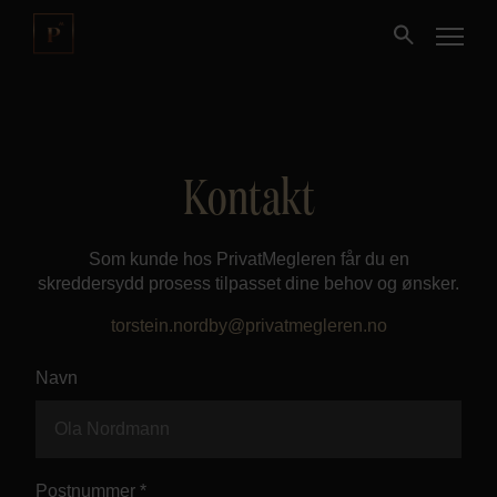
Kjøpe
Kontakt
Selge
Som kunde hos PrivatMegleren får du en
Nybygg
skreddersydd prosess tilpasset dine behov og ønsker.
torstein.nordby@privatmegleren.no
Næring
Navn
Fritidseiendom
Finansiering
Postnummer *