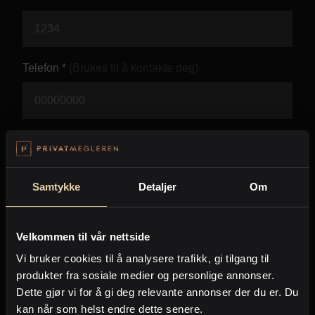
Kontor og megler
Digital boligannonsering
Telefon *
(Brukes til å kontakte deg)
Styling og klargjøring
Kjøpsmegling
E-post *
(Brukes til å kontakte deg)
Stillinger
Samtykke
Detaljer
Om
Beskjed *
Om oss
Velkommen til vår nettside
Vi bruker cookies til å analysere trafikk, gi tilgang til
produkter fra sosiale medier og personlige annonser.
Dette gjør vi for å gi deg relevante annonser der du er. Du
kan når som helst endre dette senere.