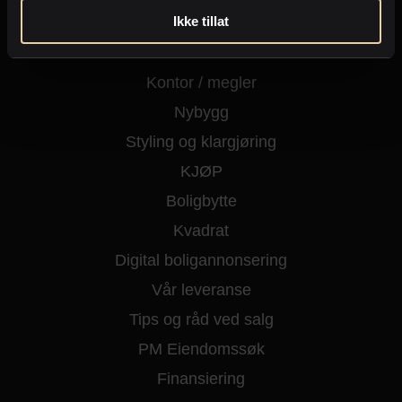
Ikke tillat
Kjøpe eiendom
Fritidseiendom
Kontor / megler
Nybygg
Styling og klargjøring
KJØP
Boligbytte
Kvadrat
Digital boligannonsering
Vår leveranse
Tips og råd ved salg
PM Eiendomssøk
Finansiering