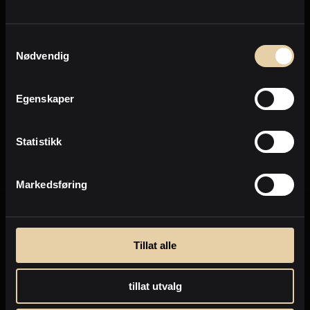
Personvern
Samtykkevalg
Nødvendig
Send
Egenskaper
Personvernpolicy
Statistikk
Markedsføring
Tillat alle
tillat utvalg
Selge eiendom