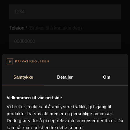
Kontor og megler
Digital boligannonsering
Telefon *
(Brukes til å kontakte deg)
Styling og klargjøring
Kjøpsmegling
E-post *
(Brukes til å kontakte deg)
Stillinger
Samtykke
Detaljer
Om
Beskjed *
Om oss
Velkommen til vår nettside
Vi bruker cookies til å analysere trafikk, gi tilgang til
produkter fra sosiale medier og personlige annonser.
Dette gjør vi for å gi deg relevante annonser der du er. Du
kan når som helst endre dette senere.