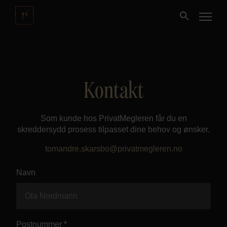
Kjøpe
Kontakt
Selge
Som kunde hos PrivatMegleren får du en
Nybygg
skreddersydd prosess tilpasset dine behov og ønsker.
tomandre.skarsbo@privatmegleren.no
Næring
Navn
Fritidseiendom
Finansiering
Postnummer *