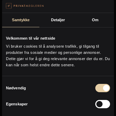
Kontor og megler
91 86 50 17
Samtykke
Detaljer
Om
Digital boligannonsering
Lagre visittkort
Del visittkort
Styling og klargjøring
Velkommen til vår nettside
Vi bruker cookies til å analysere trafikk, gi tilgang til
Kjøpsmegling
produkter fra sosiale medier og personlige annonser.
Dette gjør vi for å gi deg relevante annonser der du er. Du
Selge eiendom?
kan når som helst endre dette senere.
Stillinger
Om oss
Samtykkevalg
Nødvendig
Egenskaper