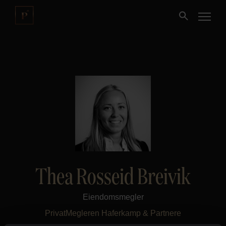
Kjøpe
Selge
Nybygg
Næring
Thea Rosseid Breivik
Fritidseiendom
Eiendomsmegler
Finansiering
PrivatMegleren
Haferkamp & Partnere