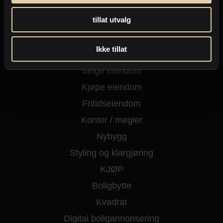
tillat utvalg
Ikke tillat
Selge eiendom
Kjøpe eiendom
Fritidseiendom
Kontor / megler
Nybygg
Styling og klargjøring
KJØP
Boligbytte
Kvadrat
Digital boligannonsering