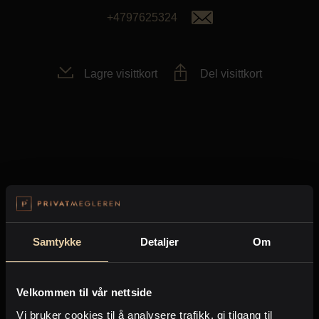
Kontor og megler
+4797625324
Digital boligannonsering
Lagre visittkort
Del visittkort
Styling og klargjøring
Kjøpsmegling
Stillinger
Eiendom til salgs
Eiendom solgt
Om oss
Samtykke
Detaljer
Om
Ingen eiendommer funnet..
Velkommen til vår nettside
Vi bruker cookies til å analysere trafikk, gi tilgang til