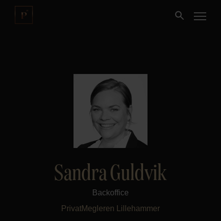
Kjøpe
Selge
Nybygg
Næring
Sandra Guldvik
Fritidseiendom
Backoffice
Finansiering
PrivatMegleren
Lillehammer