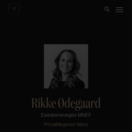
Kjøpe
Selge
Nybygg
Næring
Rikke Ødegaard
Fritidseiendom
Eiendomsmegler MNEF
Finansiering
PrivatMegleren
Moss