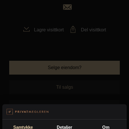
Kontor og megler
Digital boligannonsering
Lagre visittkort
Del visittkort
Styling og klargjøring
Kjøpsmegling
Selge eiendom?
Stillinger
Til salgs
Om oss
Solgt
Samtykke
Detaljer
Om